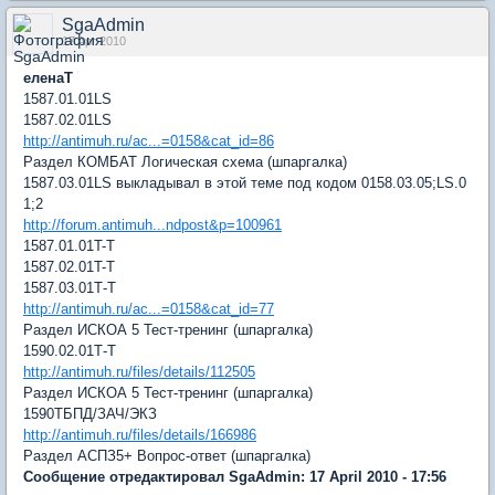
SgaAdmin
17 Apr 2010
еленаТ
1587.01.01LS
1587.02.01LS
http://antimuh.ru/ac...=0158&cat_id=86
Раздел КОМБАТ Логическая схема (шпаргалка)
1587.03.01LS выкладывал в этой теме под кодом 0158.03.05;LS.0
1;2
http://forum.antimuh...ndpost&p=100961
1587.01.01T-T
1587.02.01T-T
1587.03.01Т-Т
http://antimuh.ru/ac...=0158&cat_id=77
Раздел ИСКОА 5 Тест-тренинг (шпаргалка)
1590.02.01Т-Т
http://antimuh.ru/files/details/112505
Раздел ИСКОА 5 Тест-тренинг (шпаргалка)
1590ТБПД/ЗАЧ/ЭКЗ
http://antimuh.ru/files/details/166986
Раздел АСПЗ5+ Вопрос-ответ (шпаргалка)
Сообщение отредактировал SgaAdmin: 17 April 2010 - 17:56