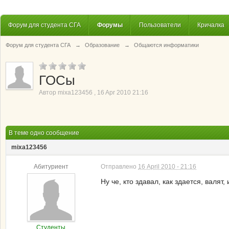
Форум для студента СГА
Форумы
Пользователи
Кричалка
Форум для студента СГА
→
Образование
→
Общаются информатики
ГОСы
Автор
mixa123456
,
16 Apr 2010 21:16
В теме одно сообщение
mixa123456
Абитуриент
Отправлено
16 April 2010 - 21:16
Ну че, кто здавал, как здается, валят
Студенты