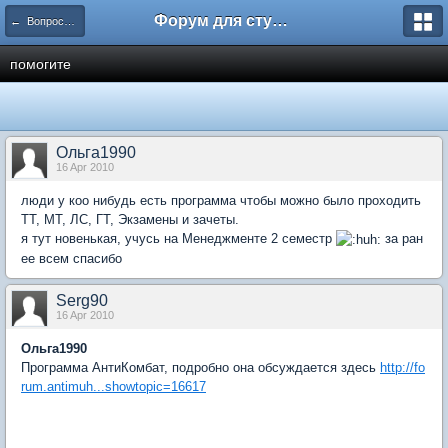
Форум для студента СГА
← Вопросы и ответы
помогите
Ольга1990
16 Apr 2010
люди у коо нибудь есть программа чтобы можно было проходить
ТТ, МТ, ЛС, ГТ, Экзамены и зачеты.
я тут новенькая, учусь на Менеджменте 2 семестр
за ран
ее всем спасибо
Serg90
16 Apr 2010
Ольга1990
Программа АнтиКомбат, подробно она обсуждается здесь
http://fo
rum.antimuh...showtopic=16617