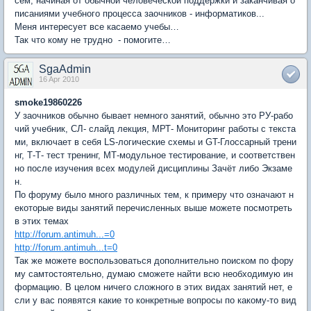
сем, начиная от обычной человеческой поддержки и заканчивая о
писаниями учебного процесса заочников - информатиков...
Меня интересует все касаемо учебы…
Так что кому не трудно - помогите…
SgaAdmin
16 Apr 2010
smoke19860226
У заочников обычно бывает немного занятий, обычно это РУ-рабо
чий учебник, СЛ- слайд лекция, МРТ- Мониторинг работы с текста
ми, включает в себя LS-логические схемы и GT-Глоссарный трени
нг, Т-Т- тест тренинг, МТ-модульное тестирование, и соответствен
но после изучения всех модулей дисциплины Зачёт либо Экзаме
н.
По форуму было много различных тем, к примеру что означают н
екоторые виды занятий перечисленных выше можете посмотреть
в этих темах
http://forum.antimuh...=0
http://forum.antimuh...t=0
Так же можете воспользоваться дополнительно поиском по фору
му самтостоятельно, думаю сможете найти всю необходимую ин
формацию. В целом ничего сложного в этих видах занятий нет, е
сли у вас появятся какие то конкретные вопросы по какому-то вид