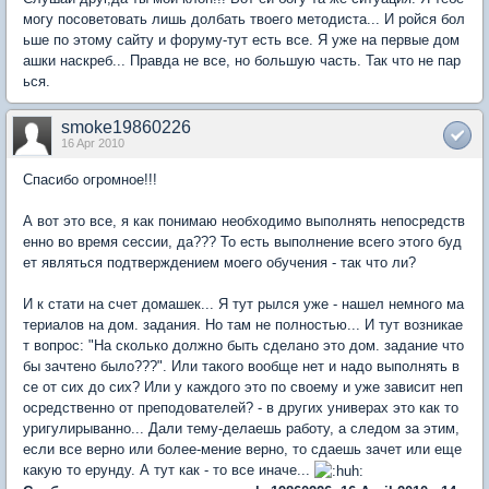
могу посоветовать лишь долбать твоего методиста... И ройся бол
ьше по этому сайту и форуму-тут есть все. Я уже на первые дом
ашки наскреб... Прaвдa нe всe, но большую чaсть. Так что не пар
ься.
smoke19860226
16 Apr 2010
Спасибо огромное!!!
А вот это все, я как понимаю необходимо выполнять непосредств
енно во время сессии, да??? То есть выполнение всего этого буд
ет являться подтверждением моего обучения - так что ли?
И к стати на счет домашек... Я тут рылся уже - нашел немного ма
териалов на дом. задания. Но там не полностью... И тут возникае
т вопрос: "На сколько должно быть сделано это дом. задание что
бы зачтено было???". Или такого вообще нет и надо выполнять в
се от сих до сих? Или у каждого это по своему и уже зависит неп
осредственно от преподователей? - в других универах это как то
уригулирыванно... Дали тему-делаешь работу, а следом за этим,
если все верно или более-мение верно, то сдаешь зачет или еще
какую то ерунду. А тут как - то все иначе...