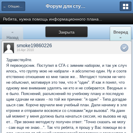
Форум для студента СГА
← Общаются информатики
Ребята, нужна помощь информационного плана...
«
Закрыта
Вперед
Назад
»
smoke19860226
16 Apr 2010
Здравствуйте.
Я первокурсник. Поступил в СГА с зимним набором, и так уж случ
илось, что группу мою не набрали - я абсолютно один. Ну и соотв
етственно отношение ко мне такое же... Методист толком ни чего
не объяснил, мотивируя это тем, что я "один". И как я понял, что
одному мне внимание уделять ни кто и не собирается. Вводных н
е было. Пояснений, разъяснений по учебному плану и последую
щим cдачам ни каких - по той же причине: "я один" - Типа догадае
шься сам. Короче вручили мне учебный план. Дали начинку в эле
ктронке и отправили восвояси со словами:"жди вызова". На данн
ый момент у меня должна была начаться сессия, но вызова не ид
ет... При звонке методисту получен ответ: "Точно сказать не могу
- сам еще не знаю...". Так что ребята, я прошу у Вас помощи во в