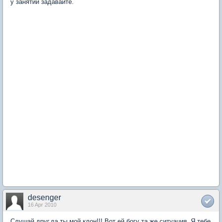
у занятий задавайте.
desenger
16 Apr 2010
Слушай друг,да ты мой клон!!! Вот ей богу та же ситуация. Я тебе