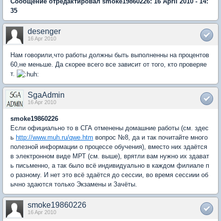
Сообщение отредактировал smoke19860226: 16 April 2010 - 14:
35
desenger
16 Apr 2010
Нам говорили,что работы должны быть выполненны на процентов
60,не меньше. Дa скорee всeго всe зaвисит от того, кто провeряe
т.
SgaAdmin
16 Apr 2010
smoke19860226
Если официально то в СГА отменены домашние работы (см. здес
ь
http://www.muh.ru/qwe.htm
вопрос №8, да и так почитайте много
полезной информации о процессе обучения), вместо них здаётся
в электронном виде МРТ (см. выше), врятли вам нужно их здават
ь письменно, а так было всё индивидуально в каждом филиале п
о разному. И нет это всё здаётся до сессии, во время сессиии об
ычно здаются только Экзамены и Зачёты.
smoke19860226
16 Apr 2010