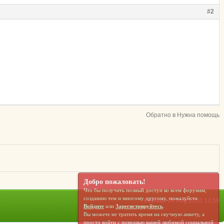
#2
Обратно в Нужна помощь
Добро пожаловать!
Что бы получить полный доступ ко всем форумам,
созданию тем и многому другому, пожалуйста
Сейчас: 09 Aug 2026 13:59
Войдите
или
Зарегистрируйтесь
.
Вы можете не тратить время на скучную анкету, а
просто войти с помощью вашей любимой социальной