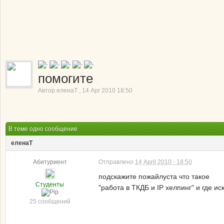
помогите
Автор
еленаТ
,
14 Apr 2010 18:50
В теме одно сообщение
еленаТ
Абитуриент
Отправлено
14 April 2010 - 18:50
подскажите пожайлуста что такое
Студенты
"работа в ТКДБ и IP хелпинг" и где ис
25 сообщений