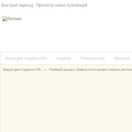
Быстрый переход
Просмотр новых публикаций
Форум для студента СГА
Форумы
Пользователи
Кричалка
Форум для студента СГА
→
Учебный процесс (Ключи,тесты,вопрос-ответы,логиче