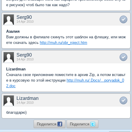
е рисунок) чтоб было так как надо?
Serg90
14 Apr 2010
Азалия
Вам должны в филиале скинуть этот шаблон на флешку, или мож
ете скачать здесь
http://muh.ru/obr_roject.htm
Serg90
14 Apr 2010
Lizardman
Сначала свое приложение поместите в архив Zip, а потом вставьт
е в курсовую по этой инструкции
http://muh.ru/.Docs/...poryadok_0
2.doc
Lizardman
14 Apr 2010
благодарю)
Поделится
Поделится