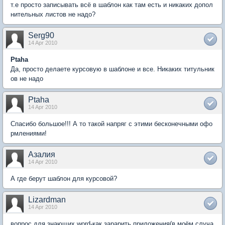
т.е просто записывать всё в шаблон как там есть и никаких допол
нительных листов не надо?
Serg90
14 Apr 2010
Ptaha
Да, просто делаете курсовую в шаблоне и все. Никаких титульник
ов не надо
Ptaha
14 Apr 2010
Спасибо большое!!! А то такой напряг с этими бесконечными офо
рмлениями!
Азалия
14 Apr 2010
А где берут шаблон для курсовой?
Lizardman
14 Apr 2010
вопрос для знающих word-как зарарить приложения(в моём случа