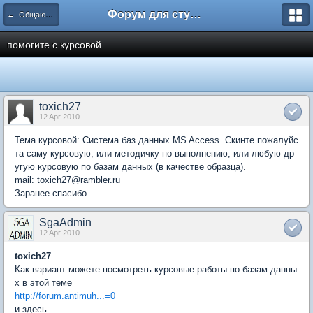
Форум для студента СГА
← Общаются информатики
помогите с курсовой
toxich27
12 Apr 2010
Тема курсовой: Система баз данных MS Access. Скинте пожалуйс
та саму курсовую, или методичку по выполнению, или любую др
угую курсовую по базам данных (в качестве образца).
mail: toxich27@rambler.ru
Заранее спасибо.
SgaAdmin
12 Apr 2010
toxich27
Как вариант можете посмотреть курсовые работы по базам данны
х в этой теме
http://forum.antimuh...=0
и здесь