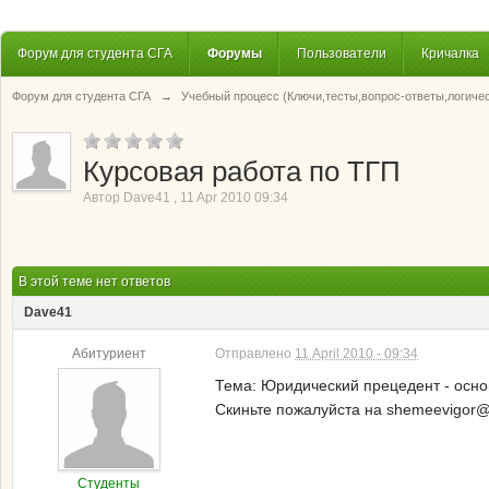
Форум для студента СГА
Форумы
Пользователи
Кричалка
Форум для студента СГА
→
Учебный процесс (Ключи,тесты,вопрос-ответы,логиче
Курсовая работа по ТГП
Автор
Dave41
,
11 Apr 2010 09:34
В этой теме нет ответов
Dave41
Абитуриент
Отправлено
11 April 2010 - 09:34
Тема: Юридический прецедент - осно
Скиньте пожалуйста на shemeevigor
Студенты