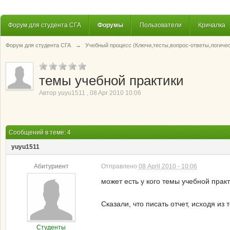
Форум для студента СГА
Форумы
Пользователи
Кричалка
Форум для студента СГА
→
Учебный процесс (Ключи,тесты,вопрос-ответы,логиче
темы учебной практики
Автор
yuyu1511
,
08 Apr 2010 10:06
Сообщений в теме: 4
yuyu1511
Абитуриент
Отправлено
08 April 2010 - 10:06
может есть у кого темы учебной прак
Сказали, что писать отчет, исходя из 
Студенты