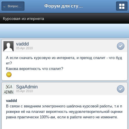
Форум для студента СГА
← Вопросы и ответы
Курсовая из итернета
vaddd
05 Apr 2010
А если скачать курсовую из интернета, и препод спалит - что буд
ет?
Какова вероятность что спалит?
SgaAdmin
05 Apr 2010
vaddd
В связи с введнием электронного шаблона курсовой работы, т.е п
роверке её на плагиат вероятность неудовлетворительной оценки
равна практически 100%-ам, если в работе ничего не измените.