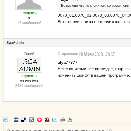
alya77777
Возможно что то с юнитой, со всеми юнит
Студенты
0078_01,0078_02,0078_03,0078_04,0
Вот эти все юниты не прочитываются 
16 сообщений
SgaAdmin
Гений
Отправлено
20 March 2010 - 20:27
alya77777
Нет с юнитами всё впорядке, открыв
изменить шрифт в вашей программе.
Студенты
2436 сообщений
Количество пользователей, читающих эту тему: 0