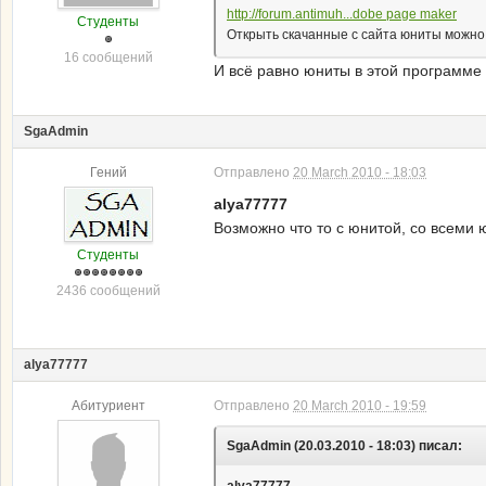
http://forum.antimuh...dobe page maker
Студенты
Открыть скачанные с сайта юниты можно 
16 сообщений
И всё равно юниты в этой программе
SgaAdmin
Гений
Отправлено
20 March 2010 - 18:03
alya77777
Возможно что то с юнитой, со всеми 
Студенты
2436 сообщений
alya77777
Абитуриент
Отправлено
20 March 2010 - 19:59
SgaAdmin (20.03.2010 - 18:03) писал: