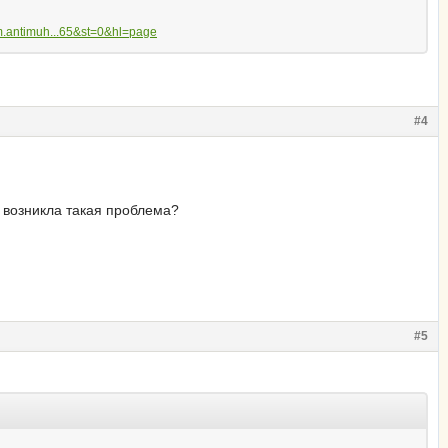
um.antimuh...65&st=0&hl=page
#4
с возникла такая проблема?
#5