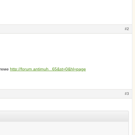
#2
 теме
http://forum.antimuh...65&st=0&hl=page
#3