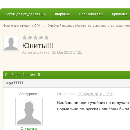
Форум для студента СГА
Форумы
Пользователи
Кричалка
Форум для студента СГА
→
Учебный процесс (Ключи,тесты,вопрос-ответы,логиче
Юниты!!!
Автор
alya77777
,
20 Mar 2010 17:21
Сообщений в теме: 5
alya77777
Абитуриент
Отправлено
20 March 2010 - 17:21
Вообще ни один учебник не получаетс
нормально по-русски написаны были
Студенты