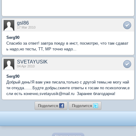
gsl86
17 Mar 2010
Serg90
Спасибо за ответ! завтра поеду в инст, посмотрю, что там сдават
ь надо,но тесты, ТТ, МР точно надо...
SVETAYUSIK
04 Apr 2010
Serg90
Добрый день!Я вам уже писала,только с другой темы,не могу най
ти откуда.......Будте добры,скинте ответы к госам по психологии,е
сли есть конечно,svetayusik@mail.ru Заранее благодарна!
Поделится
Поделится