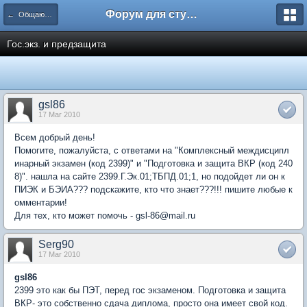
Форум для студента СГА
← Общаются психологи
Гос.экз. и предзащита
gsl86
17 Mar 2010
Всем добрый день!
Помогите, пожалуйста, с ответами на "Комплексный междисципл
инарный экзамен (код 2399)" и "Подготовка и защита ВКР (код 240
8)". нашла на сайте 2399.Г.Эк.01;ТБПД.01;1, но подойдет ли он к
ПИЭК и БЭИА??? подскажите, кто что знает???!!! пишите любые к
омментарии!
Для тех, кто может помочь - gsl-86@mail.ru
Serg90
17 Mar 2010
gsl86
2399 это как бы ПЭТ, перед гос экзаменом. Подготовка и защита
ВКР- это собственно сдача диплома, просто она имеет свой код.