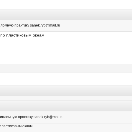
пломную практику sanek.ryb@mail.ru
о по пластиковым окнам
дипломную практику sanek.ryb@mail.ru
 пластиковым окнам