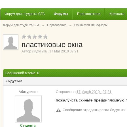
Форум для студента СГА
Форумы
Пользователи
Кричалка
Форум для студента СГА
→
Образование
→
Общаются менеджеры
пластиковые окна
Автор
Лидуська
,
17 Mar 2010 07:21
Сообщений в теме: 6
Лидуська
Абитуриент
Отправлено
17 March 2010 - 07:21
пожалуйста скиньте преддипломную п
Сообщение отредактировал Лидуська: 1
Студенты