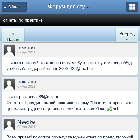
Форум для студента СГА
← Общаются юристы
отчеты по практике
«
Вперед
Назад
»
нежная
07 Apr 2011
скиньте пожалуйста мне на почту любую практику в милиции!буд
у очень благодарна! vishni_2000_123@mail.ru
роксана
07 Apr 2011
Почта p_oksana_89@mail.ru
Отчет по Преддипломной практике на тему "Понятие,стороны и со
держание трудового договора" или что-то подобное
Needke
09 Apr 2011
Всем привет! помогите пожалуста нужен отчет по преддипломной