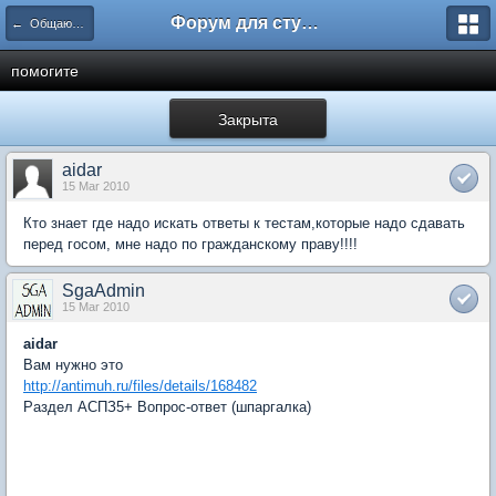
Форум для студента СГА
← Общаются юристы
помогите
Закрыта
aidar
15 Mar 2010
Кто знает где надо искать ответы к тестам,которые надо сдавать
перед госом, мне надо по гражданскому праву!!!!
SgaAdmin
15 Mar 2010
aidar
Вам нужно это
http://antimuh.ru/files/details/168482
Раздел АСПЗ5+ Вопрос-ответ (шпаргалка)