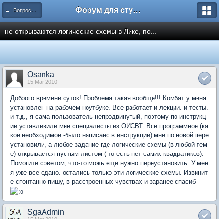
Форум для студента СГА
← Вопросы и ответы
не открываются логические схемы в Лике, по...
Osanka
15 Mar 2010
Доброго времени суток! Проблема такая вообще!!! Комбат у меня
установлен на рабочем ноутбуке. Все работает и лекции, и тесты,
и т.д., я сама пользователь непродвинутый, поэтому по инструкц
ии уставливили мне специалисты из ОИСВТ. Все программное (ка
кое необходимое -было написано в инструкции) мне по новой пере
установили, а любое задание где логические схемы (в любой тем
е) открывается пустым листом ( то есть нет самих квадратиков).
Помогите советом, что-то можь еще нужно переустановить. У мен
я уже все сдано, остались только эти логические схемы. Извинит
е спонтанно пишу, в расстроенных чувствах и заранее спасиб
SgaAdmin