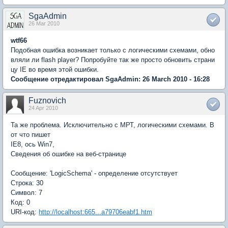
SgaAdmin
26 Mar 2010
wtf66
Подобная ошибка возникает только с логическими схемами, обно
вляли ли flash player? Попробуйте так же просто обновить страни
цу IE во время этой ошибки.
Сообщение отредактировал SgaAdmin: 26 March 2010 - 16:28
Fuznovich
24 Apr 2010
Та же проблема. Исключительно с МРТ, логическими схемами. В
от что пишет
IE8, ось Win7,
Сведения об ошибке на веб-странице
Сообщение: 'LogicSchema' - определение отсутствует
Строка: 30
Символ: 7
Код: 0
URI-код:
http://localhost:665...a79706eabf1.htm