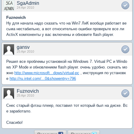
SgaAdmin
24 Apr 2010
Fuznovich
Ну для начала надо сказать что на Win7 ЛиК вообще работает ве
сьма нестабильно, а вот относительно ошибки проверьте все ли
ActivX компоненты у вас включены и обновите flash player.
gansv
25 Apr 2010
Решил все проблемы установкой на Windows 7. Virtual PC и Windo
ws XP Mode и обновлением flash player. очень удобно. скачать мо
жно
http://www.microsoft...dows/virtual-pc
, инструкция по установк
е
http://ru.intel.com/...0&showentry=796
Fuznovich
25 Apr 2010
Снес старый флэш плеер, поставил тот который был на диске. Вс
е заработало.
Спасибо!