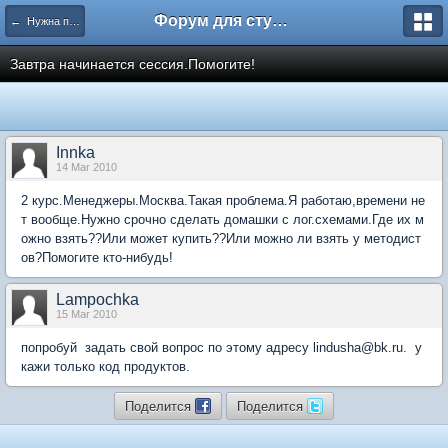
Форум для студента СГА
← Нужна помощь
Завтра начинается сессия.Помогите!
Innka
14 Mar 2010
2 курс.Менеджеры.Москва.Такая проблема.Я работаю,времени не
т вообще.Нужно срочно сделать домашки с лог.схемами.Где их м
ожно взять??Или может купить??Или можно ли взять у методист
ов?Помогите кто-нибудь!
Lampochka
15 Mar 2010
попробуй задать свой вопрос по этому адресу lindusha@bk.ru. у
кажи только код продуктов.
Поделится
Поделится