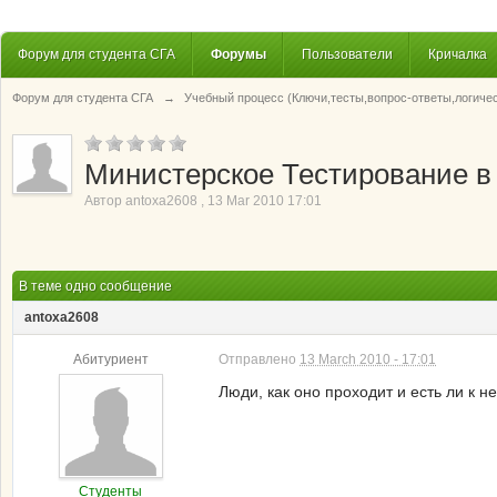
Форум для студента СГА
Форумы
Пользователи
Кричалка
Форум для студента СГА
→
Учебный процесс (Ключи,тесты,вопрос-ответы,логиче
Министерское Тестирование в 
Автор
antoxa2608
,
13 Mar 2010 17:01
В теме одно сообщение
antoxa2608
Абитуриент
Отправлено
13 March 2010 - 17:01
Люди, как оно проходит и есть ли к н
Студенты