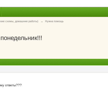
ские схемы, домашние работы)
→
Нужна помощь
понедельник!!!
ему ответы???