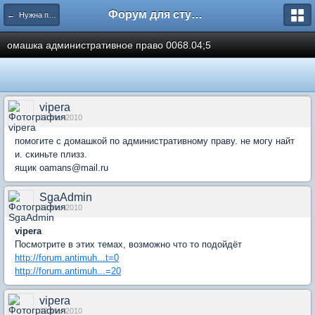
Форум для студента СГА
← Нужна помощь
омашка административное право 0068.04;5
vipera
12 Mar 2010
помогите с домашкой по административному праву. не могу найт
и. скиньте плизз.
ящик oamans@mail.ru
SgaAdmin
12 Mar 2010
vipera
Посмотрите в этих темах, возможно что то подойдёт
http://forum.antimuh...t=0
http://forum.antimuh...=20
vipera
12 Mar 2010