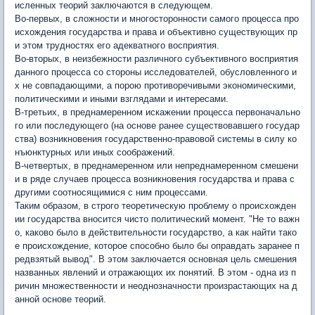
исленных теорий заключаются в следующем.
Во-первых, в сложности и многосторонности самого процесса про
исхождения государства и права и объективно существующих пр
и этом трудностях его адекватного восприятия.
Во-вторых, в неизбежности различного субъективного восприятия
данного процесса со стороны исследователей, обусловленного и
х не совпадающими, а порою противоречивыми экономическими,
политическими и иными взглядами и интересами.
В-третьих, в преднамеренном искажении процесса первоначально
го или последующего (на основе ранее существовавшего государ
ства) возникновения государственно-правовой системы в силу ко
нъюнктурных или иных соображений.
В-четвертых, в преднамеренном или непреднамеренном смешени
и в ряде случаев процесса возникновения государства и права с
другими соотносящимися с ним процессами.
Таким образом, в строго теоретическую проблему о происхожден
ии государства вносится чисто политический момент. "Не то важн
о, каково было в действительности государство, а как найти тако
е происхождение, которое способно было бы оправдать заранее п
редвзятый вывод". В этом заключается основная цель смешения
названных явлений и отражающих их понятий. В этом - одна из п
ричин множественности и неоднозначности произрастающих на д
анной основе теорий.