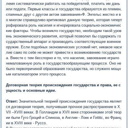
лемя систематически работать на победителей, платить им дань
или подати. Первые классы и государства образуются из племен,
спаянных друг с другом актом завоевания»Ф. Энгельс жестко и в
о многом справедливо критиковал данную теорию, которая гиперт
рофировала роль насилия и игнорировала социально-экономичес
кие факторы. Чтобы возникло государство, необходим такой уров
ень экономического развития, который позволил бы содержать го
сударственный аппарат и производить соответствующее военное
оружие. Если подобных экономических условий нет, никакое наси
лие само по себе не может привести к возникновению государств
а. Вместе с тем бесспорно и то, что насилие, завоевание играло
немаловажную роль в государствообразующем процессе. Оно не
было первопричиной образования государства, но служило мощн
ым катализатором этого процесса.
Договорная теория происхождения государства и права, ее с
ущность и основные идеи.
Ответ:
Значительной теорией происхождения государства являет
ся договорная теория, получившая прочное распространение в X
VII –ХVIII веках. В Голландии в XVII веке сторонниками этой теор
ии были Гуго Гроций и Спиноза, в Англии - Локк и Гоббс, во Франц
ии в XVIII веке - Руссо.