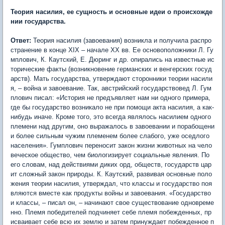
Теория насилия, ее сущность и основные идеи о происхожде
нии государства.
Ответ:
Теория насилия (завоевания) возникла и получила распро
странение в конце XIX – начале XX вв. Ее основоположники Л. Гу
мплович, К. Каутский, Е. Дюринг и др. опирались на известные ис
торические факты (возникновение германских и венгерских госуд
арств). Мать государства, утверждают сторонники теории насили
я, – война и завоевание. Так, австрийский государствовед Л. Гум
плович писал: «История не предъявляет нам ни одного примера,
где бы государство возникало не при помощи акта насилия, а как-
нибудь иначе. Кроме того, это всегда являлось насилием одного
племени над другим, оно выражалось в завоевании и порабощени
и более сильным чужим племенем более слабого, уже оседлого
населения». Гумплович переносит закон жизни животных на чело
веческое общество, чем биологизирует социальные явления. По
его словам, над действиями диких орд, обществ, государств цар
ит сложный закон природы. К. Каутский, развивая основные поло
жения теории насилия, утверждал, что классы и государство поя
вляются вместе как продукты войны и завоевания. «Государство
и классы, – писал он, – начинают свое существование одновреме
нно. Племя победителей подчиняет себе племя побежденных, пр
исваивает себе всю их землю и затем принуждает побежденное п