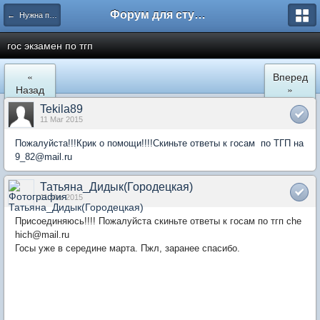
Форум для студента СГА
← Нужна помощь
гос экзамен по тгп
«
Вперед
Назад
»
Tekila89
11 Mar 2015
Пожалуйста!!!Крик о помощи!!!!Скиньте ответы к госам по ТГП на
9_82@mail.ru
Татьяна_Дидык(Городецкая)
11 Mar 2015
Присоединяюсь!!!! Пожалуйста скиньте ответы к госам по тгп che
hich@mail.ru
Госы уже в середине марта. Пжл, заранее спасибо.