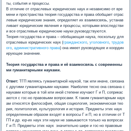
ты, события и процессы.
В отличие от отраслевых юридических наук и независимо от вре
мени и пространства теория государства и права обобщает отрас
левые юридические знания, определяет их взаимосвязь, устанав
ливает юридические явления и процессы, которыми впоследстви
и все отраслевые юридические науки руководствуются.
Теория государства и права – обобщающая наука, поскольку для
отраслевых юридических наук (
гражданского
,
уголовного
,
трудов
ого
,
административного права
) она имеет руководящее и координ
ирующее значение.
Теория государства и права и её взаимосвязь с современны
ми гуманитарными науками.
Ответ:
ТГП являясь гуманитарной наукой, так или иначе, связана
с другими гуманитарными науками. Наиболее тесно она связана с
науками которые в той или иной степени изучают Г и П, соприкас
аются с гос-но правовыми вопросами. К таким гуманитарным наук
ам относятся философия, общая социология, экономическая тео
рия, политология, культурология и история. Предметы этих наук
определенным образом входят в вопросы Г и П, но в отличии от Т
ГП и др. юр-их наук эти науки не замыкаются только на вопросах
Г и П. Предметы этих наук значительно шире и гос-но правовые