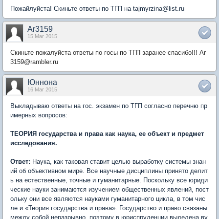
Пожайлуйста! Скиньте ответы по ТГП на tajmyrzina@list.ru
Ar3159
15 Mar 2015
Скиньте пожалуйста ответы по госы по ТГП заранее спасибо!!! Ar
3159@rambler.ru
Юннона
16 Mar 2015
Выкладываю ответы на гос. экзамен по ТГП согласно перечню пр
имерных вопросов:
ТЕОРИЯ государства и права как наука, ее объект и предмет
исследования.
Ответ:
Наука, как таковая ставит целью выработку системы знан
ий об объективном мире. Все научные дисциплины принято делит
ь на естественные, точные и гуманитарные. Поскольку все юриди
ческие науки занимаются изучением общественных явлений, пост
ольку они все являются науками гуманитарного цикла, в том чис
ле и «Теория государства и права». Государство и право связаны
между собой неразрывно, поэтому в юриспруденции выделена ву