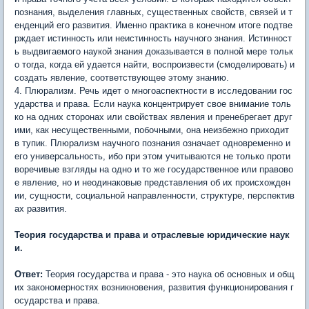
познания, выделения главных, существенных свойств, связей и т
енденций его развития. Именно практика в конечном итоге подтве
рждает истинность или неистинность научного знания. Истинност
ь выдвигаемого наукой знания доказывается в полной мере тольк
о тогда, когда ей удается найти, воспроизвести (смоделировать) и
создать явление, соответствующее этому знанию.
4. Плюрализм. Речь идет о многоаспектности в исследовании гос
ударства и права. Если наука концентрирует свое внимание толь
ко на одних сторонах или свойствах явления и пренебрегает друг
ими, как несущественными, побочными, она неизбежно приходит
в тупик. Плюрализм научного познания означает одновременно и
его универсальность, ибо при этом учитываются не только проти
воречивые взгляды на одно и то же государственное или правово
е явление, но и неодинаковые представления об их происхожден
ии, сущности, социальной направленности, структуре, перспектив
ах развития.
Теория государства и права и отраслевые юридические наук
и.
Ответ:
Теория государства и права - это наука об основных и общ
их закономерностях возникновения, развития функционирования г
осударства и права.