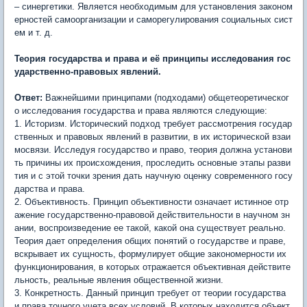
– синергетики. Является необходимым для установления законом
ерностей самоорганизации и саморегулирования социальных сист
ем и т. д.
Теория государства и права и её принципы исследования гос
ударственно-правовых явлений.
Ответ:
Важнейшими принципами (подходами) общетеоретическог
о исследования государства и права являются следующие:
1. Историзм. Исторический подход требует рассмотрения государ
ственных и правовых явлений в развитии, в их исторической взаи
мосвязи. Исследуя государство и право, теория должна установи
ть причины их происхождения, проследить основные этапы разви
тия и с этой точки зрения дать научную оценку современного госу
дарства и права.
2. Объективность. Принцип объективности означает истинное отр
ажение государственно-правовой действительности в научном зн
ании, воспроизведение ее такой, какой она существует реально.
Теория дает определения общих понятий о государстве и праве,
вскрывает их сущность, формулирует общие закономерности их
функционирования, в которых отражается объективная действите
льность, реальные явления общественной жизни.
3. Конкретность. Данный принцип требует от теории государства
и права точного учета всех условий. В которых находится объект