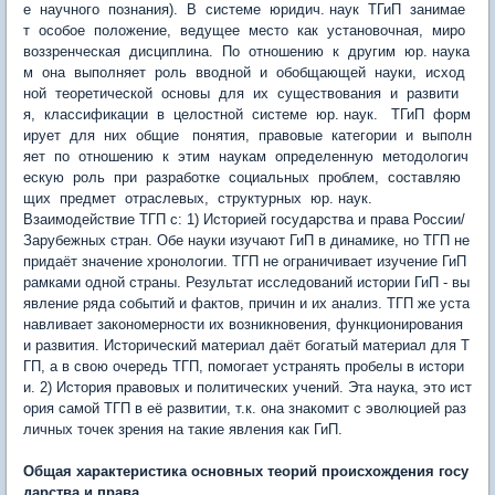
е научного познания). В системе юридич. наук ТГиП занимае
т особое положение, ведущее место как установочная, миро
воззренческая дисциплина. По отношению к другим юр. наука
м она выполняет роль вводной и обобщающей науки, исход
ной теоретической основы для их существования и развити
я, классификации в целостной системе юр. наук. ТГиП форм
ирует для них общие понятия, правовые категории и выполн
яет по отношению к этим наукам определенную методологич
ескую роль при разработке социальных проблем, составляю
щих предмет отраслевых, структурных юр. наук.
Взаимодействие ТГП с: 1) Историей государства и права России/
Зарубежных стран. Обе науки изучают ГиП в динамике, но ТГП не
придаёт значение хронологии. ТГП не ограничивает изучение ГиП
рамками одной страны. Результат исследований истории ГиП - вы
явление ряда событий и фактов, причин и их анализ. ТГП же уста
навливает закономерности их возникновения, функционирования
и развития. Исторический материал даёт богатый материал для Т
ГП, а в свою очередь ТГП, помогает устранять пробелы в истори
и. 2) История правовых и политических учений. Эта наука, это ист
ория самой ТГП в её развитии, т.к. она знакомит с эволюцией раз
личных точек зрения на такие явления как ГиП.
Общая характеристика основных теорий происхождения госу
дарства и права.