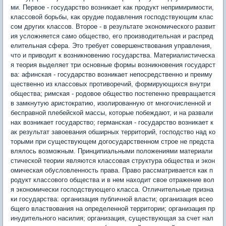
ми. Первое - государство возникает как продукт непримиримости,
классовой борьбы, как орудие подавления господствующим клас
сом других классов. Второе - в результате экономического развит
ия усложняется само общество, его производительная и распред
елительная сфера. Это требует совершенствования управления,
что и приводит к возникновению государства. Материалистическа
я теория выделяет три основные формы возникновения государст
ва: афинская - государство возникает непосредственно и преиму
щественно из классовых противоречий, формирующихся внутри
общества; римская - родовое общество постепенно превращается
в замкнутую аристократию, изолированную от многочисленной и
бесправной плебейской массы, которые побеждают, и на развали
нах возникает государство; германская - государство возникает к
ак результат завоевания обширных территорий, господство над ко
торыми при существующем догосударственном строе не предста
влялось возможным. Принципиальными положениями материали
стической теории являются классовая структура общества и экон
омическая обусловленность права. Право рассматривается как п
родукт классового общества и в нем находит свое отражение вол
я экономически господствующего класса. Отличительные призна
ки государства: организация публичной власти; организация всео
бщего властвования на определенной территории; организация пр
инудительного насилия; организация, существующая за счет нал