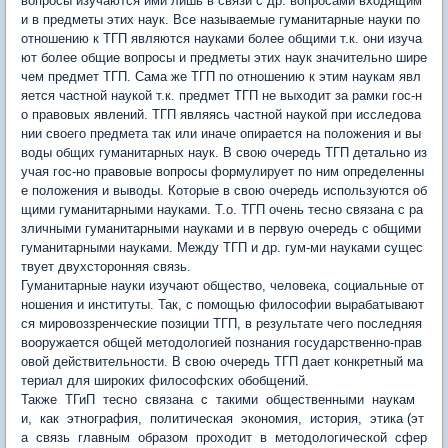
вопросы изучаются ими лишь в связи с др. вопросами входящим
и в предметы этих наук. Все называемые гуманитарные науки по
отношению к ТГП являются науками более общими т.к. они изуча
ют более общие вопросы и предметы этих наук значительно шире
чем предмет ТГП. Сама же ТГП по отношению к этим наукам явл
яется частной наукой т.к. предмет ТГП не выходит за рамки гос-н
о правовых явлений. ТГП являясь частной наукой при исследова
нии своего предмета так или иначе опирается на положения и вы
воды общих гуманитарных наук. В свою очередь ТГП детально из
учая гос-но правовые вопросы формулирует по ним определенны
е положения и выводы. Которые в свою очередь используются об
щими гуманитарными науками. Т.о. ТГП очень тесно связана с ра
зличными гуманитарными науками и в первую очередь с общими
гуманитарными науками. Между ТГП и др. гум-ми науками сущес
твует двухсторонняя связь.
Гуманитарные науки изучают общество, человека, социальные от
ношения и институты. Так, с помощью философии вырабатывают
ся мировоззренческие позиции ТГП, в результате чего последняя
вооружается общей методологией познания государственно-прав
овой действительности. В свою очередь ТГП дает конкретный ма
териал для широких философских обобщений.
Также ТГиП тесно связана с такими общественными наукам
и, как этнография, политическая экономия, история, этика (эт
а связь главным образом проходит в методологической сфер