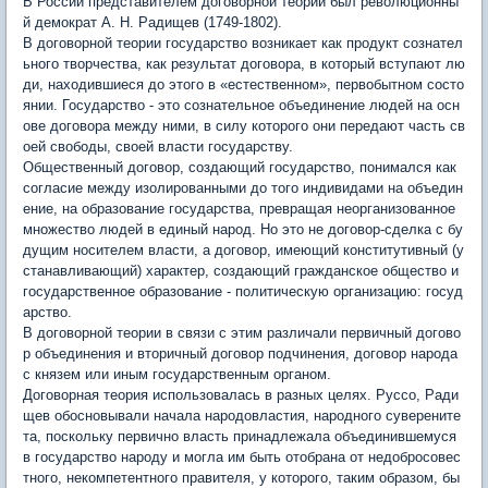
В России представителем договорной теории был революционны
й демократ А. Н. Радищев (1749-1802).
В договорной теории государство возникает как продукт сознател
ьного творчества, как результат договора, в который вступают лю
ди, находившиеся до этого в «естественном», первобытном состо
янии. Государство - это сознательное объединение людей на осн
ове договора между ними, в силу которого они передают часть св
оей свободы, своей власти государству.
Общественный договор, создающий государство, понимался как
согласие между изолированными до того индивидами на объедин
ение, на образование государства, превращая неорганизованное
множество людей в единый народ. Но это не договор-сделка с бу
дущим носителем власти, а договор, имеющий конститутивный (у
станавливающий) характер, создающий гражданское общество и
государственное образование - политическую организацию: госуд
арство.
В договорной теории в связи с этим различали первичный догово
р объединения и вторичный договор подчинения, договор народа
с князем или иным государственным органом.
Договорная теория использовалась в разных целях. Руссо, Ради
щев обосновывали начала народовластия, народного суверените
та, поскольку первично власть принадлежала объединившемуся
в государство народу и могла им быть отобрана от недобросовес
тного, некомпетентного правителя, у которого, таким образом, бы