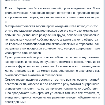
Ответ:
Перечислим 5 основных теорий, происхождения г-ва: Мате
риалистическая, Классовая теория; естественно- правовая теори
я; органическая теория; теория насилия и психологическая теори
я.
Материалистическая теория происхождения г-тва исходит из тог
о, что государство возникло прежде всего в силу экономических
причин: общественного разделения труда, появления прибавочно
го продукта и частной собственности, а затем раскола общества
на классы с противоположными экономическими интересами. Как
результат этих процессов возникло г-во, которое сдерживает прот
ивоборство этих классов.
Суть органической теории такова: общество и г-во представлены
как организм, и поэтому их сущность возможно понять лишь из ст
роения и функции этого организма. Все неясное в строении деяте
льности общества и г-ва может быть объяснено по аналогии с зак
ономерностями анатомии и физиологии.
Смысл теории насилия состоит в том, что возникновение частной
собственности, классов и г-ва является результатом внутреннего
и внешнего насилия, т.е. путем прямого политического действия.
Г-во продолжает быть органом угнетения только в тех странах, гд
е еще не стерлись юридические различия между победителями и
побежденными.