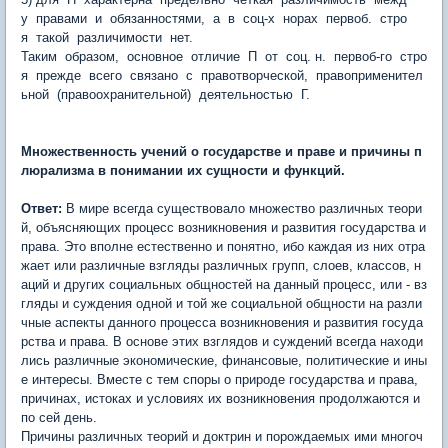
у правами и обязанностями, а в соц-х норах первоб. стро
я такой различимости нет.
Таким образом, основное отличие П от соц. н. первоб-го стро
я прежде всего связано с правотворческой, правоприменител
ьной (правоохранительной) деятельностью Г.
Множественность учений о государстве и праве и причины п
люрализма в понимании их сущности и функций.
Ответ:
В мире всегда существовало множество различных теори
й, объясняющих процесс возникновения и развития государства и
права. Это вполне естественно и понятно, ибо каждая из них отра
жает или различные взгляды различных групп, слоев, классов, н
аций и других социальных общностей на данный процесс, или - вз
гляды и суждения одной и той же социальной общности на разли
чные аспекты данного процесса возникновения и развития госуда
рства и права. В основе этих взглядов и суждений всегда находи
лись различные экономические, финансовые, политические и ины
е интересы. Вместе с тем споры о природе государства и права,
причинах, истоках и условиях их возникновения продолжаются и
по сей день.
Причины различных теорий и доктрин и порождаемых ими многоч