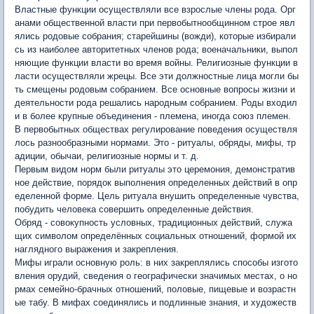
Властные функции осуществляли все взрослые члены рода. Орг
анами общественной власти при первобытнообщинном строе явл
ялись родовые собрания; старейшины (вожди), которые избирали
сь из наиболее авторитетных членов рода; военачальники, выпол
няющие функции власти во время войны. Религиозные функции в
ласти осуществляли жрецы. Все эти должностные лица могли бы
ть смещены родовым собранием. Все основные вопросы жизни и
деятельности рода решались народным собранием. Роды входил
и в более крупные объединения - племена, иногда союз племен.
В первобытных обществах регулирование поведения осуществля
лось разнообразными нормами. Это - ритуалы, обряды, мифы, тр
адиции, обычаи, религиозные нормы и т. д.
Первым видом норм были ритуалы это церемония, демонстратив
ное действие, порядок выполнения определенных действий в опр
еделенной форме. Цель ритуала внушить определенные чувства,
побудить человека совершить определенные действия.
Обряд - совокупность условных, традиционных действий, служа
щих символом определённых социальных отношений, формой их
наглядного выражения и закрепления.
Мифы играли основную роль: в них закреплялись способы изгото
вления орудий, сведения о географически значимых местах, о но
рмах семейно-брачных отношений, половые, пищевые и возрастн
ые табу. В мифах соединялись и подлинные знания, и художеств