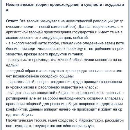
Неолитическая теория происхождения и сущности государств
а.
Ответ:
Эта теория базируется на неолитической революции (от гр
еческого неолит – новый каменный век). Данная теория схожа с м
арксистской теорией происхождения государства и имеет те же з
акономерности, это следующая цепь событий:
- в экологической катастрофе, глобальное оледенение затем поте
бление, приводит человечество к переходу от потребления к прои
зводству, прежде всего продуктов питания;
- в результате производства кочевой образ жизни меняется на ос
едлый;
- оседлый образ жизни нарушает кровнородственные связи и вле
чет возникновение соседской общины;
- параллельный процесс разделения труда приводит к повышени
ю уровня жизни и расслоению общества на классы;
- существование соседской общины и возникновение классовых п
ротиворечий влечет за собой необходимость создания аппарата у
правления общиной для решения общих вопросов и сдерживания
конфликтов. Данный аппарат ничего не производит и живет на ср
едства общины.
Неолитическая теория, имея сходство с марксистской, рассматри
вает сущность государства как общесоциальную.