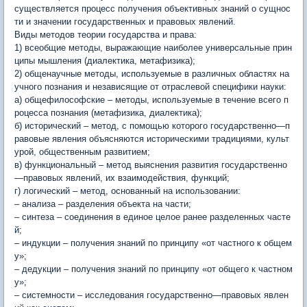
существляется процесс получения объективных знаний о сущнос
ти и значении государственных и правовых явлений.
Виды методов теории государства и права:
1) всеобщие методы, выражающие наиболее универсальные прин
ципы мышления (диалектика, метафизика);
2) общенаучные методы, используемые в различных областях на
учного познания и независящие от отраслевой специфики науки:
а) общефилософские – методы, используемые в течение всего п
роцесса познания (метафизика, диалектика);
б) исторический – метод, с помощью которого государственно—п
равовые явления объясняются историческими традициями, культ
урой, общественным развитием;
в) функциональный – метод выяснения развития государственно
—правовых явлений, их взаимодействия, функций;
г) логический – метод, основанный на использовании:
– анализа – разделения объекта на части;
– синтеза – соединения в единое целое ранее разделенных часте
й;
– индукции – получения знаний по принципу «от частного к общем
у»;
– дедукции – получения знаний по принципу «от общего к частном
у»;
– системности – исследования государственно—правовых явлен