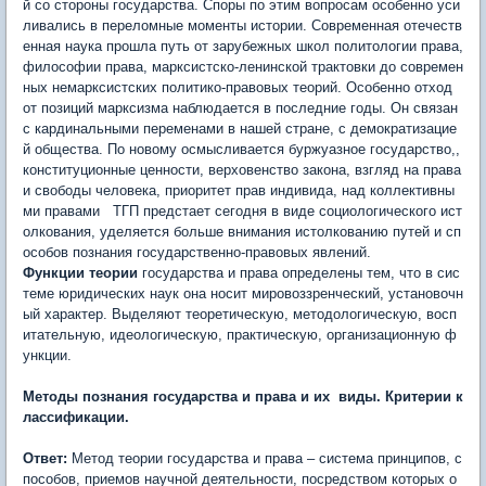
й со стороны государства. Споры по этим вопросам особенно уси
ливались в переломные моменты истории. Современная отечеств
енная наука прошла путь от зарубежных школ политологии права,
философии права, марксистско-ленинской трактовки до современ
ных немарксистских политико-правовых теорий. Особенно отход
от позиций марксизма наблюдается в последние годы. Он связан
с кардинальными переменами в нашей стране, с демократизацие
й общества. По новому осмысливается буржуазное государство,,
конституционные ценности, верховенство закона, взгляд на права
и свободы человека, приоритет прав индивида, над коллективны
ми правами ТГП предстает сегодня в виде социологического ист
олкования, уделяется больше внимания истолкованию путей и сп
особов познания государственно-правовых явлений.
Функции теории
государства и права определены тем, что в сис
теме юридических наук она носит мировоззренческий, установочн
ый характер. Выделяют теоретическую, методологическую, восп
итательную, идеологическую, практическую, организационную ф
ункции.
Методы познания государства и права и их виды. Критерии к
лассификации.
Ответ:
Метод теории государства и права – система принципов, с
пособов, приемов научной деятельности, посредством которых о