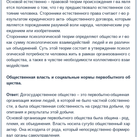
Основой естественно – правовой теории происхождения г-ва явля
ется положение о том, что г-ву предшествовало естественное сос
тояние человека. Сторонники естественного права считают г-во р
езультатом юридического акта- общественного договора, которым
является порождением разумной воли народа, человеческим учр
еждением или изобретением.
Сторонники психологической теории определяют общество и г-во
как сумму психологических взаимодействий людей и их различн
ых объединений. Суть этой теории состоит в утверждении психол
огической потребности человека жить в рамках организованного с
ообщества, а также в чувстве необходимости коллективного взаи
модействия
Общественная власть и социальные нормы первобытного об
щества.
Ответ:
Догосударственное общество – это первобытно-общинная
организация жизни людей, в которой не было частной собственно
сти, а была общественная собственность на средства добычи, пр
опитания и результаты этой добычи.
Основой организации первобытного общества была община - род,
племя, их объединения. Власть носила сугубо общественный хар
актер. Она исходила от рода, который непосредственно формиро
вал органы самоуправления.