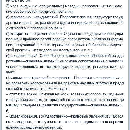
ий как систем;
3) частнонаучные (специальные) методы, направленные на изуче
ние особенностей предмета познания:
а) формально—юридический. Позволяет познать структуру госуд
арства и права, их развитие и функционирование на основании по
литических и правовых понятий;
б) конкретно—социологический. Оценивает государственное упра
вление и правовое регулирование посредством анализа информа
ции, полученной при анкетировании, опросе, обобщении юридиче
ской практики, исследовании документов и т. п.;
в) сравнительный. Способствует выявлению особенностей госуда
рственно—правовых явлений на основе сопоставления с аналоги
чными явлениями, но только в других отраслях, регионах или стр
анах;
г) социально—правовой эксперимент. Позволяет эксперименталь
но проверить использование на практике научных гипотез и предл
ожений и включает в себя методы:
– статистический. Основан на количественных способах изучения
и получения данных, которые объективно отражают состояние, ди
намику и тенденции развития государственно—правовых явлени
й;
– моделирования. Государственно—правовые явления изучаются
на их моделях, т. е. путем мыслительного, идеального воспроизв
едения исследуемых объектов;