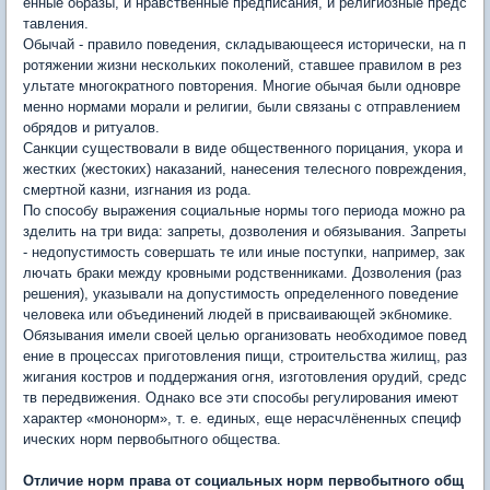
енные образы, и нравственные предписания, и религиозные предс
тавления.
Обычай - правило поведения, складывающееся исторически, на п
ротяжении жизни нескольких поколений, ставшее правилом в рез
ультате многократного повторения. Многие обычая были одновре
менно нормами морали и религии, были связаны с отправлением
обрядов и ритуалов.
Санкции существовали в виде общественного порицания, укора и
жестких (жестоких) наказаний, нанесения телесного повреждения,
смертной казни, изгнания из рода.
По способу выражения социальные нормы того периода можно ра
зделить на три вида: запреты, дозволения и обязывания. Запреты
- недопустимость совершать те или иные поступки, например, зак
лючать браки между кровными родственниками. Дозволения (раз
решения), указывали на допустимость определенного поведение
человека или объединений людей в присваивающей экбномике.
Обязывания имели своей целью организовать необходимое повед
ение в процессах приготовления пищи, строительства жилищ, раз
жигания костров и поддержания огня, изготовления орудий, средс
тв передвижения. Однако все эти способы регулирования имеют
характер «мононорм», т. е. единых, еще нерасчлёненных специф
ических норм первобытного общества.
Отличие норм права от социальных норм первобытного общ