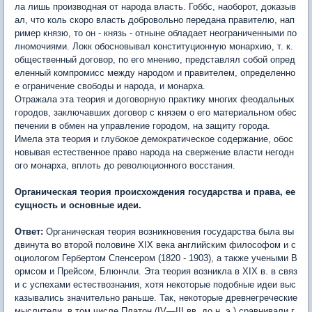
ла лишь производная от народа власть. Гоббс, наоборот, доказыв
ал, что коль скоро власть добровольно передана правителю, нап
ример князю, то он - князь - отныне обладает неограниченными по
лномочиями. Локк обосновывал конституционную монархию, т. к.
общественный договор, по его мнению, представлял собой опред
еленный компромисс между народом и правителем, определенно
е ограничение свободы и народа, и монарха.
Отражала эта теория и договорную практику многих феодальных
городов, заключавших договор с князем о его материальном обес
печении в обмен на управление городом, на защиту города.
Имела эта теория и глубокое демократическое содержание, обос
новывая естественное право народа на свержение власти негодн
ого монарха, вплоть до революционного восстания.
Органическая теория происхождения государства и права, ее
сущность и основные идеи.
Ответ:
Органическая теория возникновения государства была вы
двинута во второй половине XIX века английским философом и с
оциологом Гербертом Спенсером (1820 - 1903), а также учеными В
ормсом и Прейсом, Блюнчли. Эта теория возникла в XIX в. в связ
и с успехами естествознания, хотя некоторые подобные идеи выс
казывались значительно раньше. Так, некоторые древнегреческие
мыслители, в том числе Платон (IV—III вв. до н. э.) сравнивали г