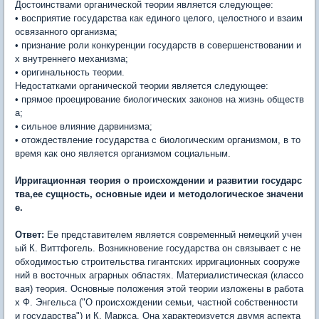
Достоинствами органической теории является следующее:
• восприятие государства как единого целого, целостного и взаим
освязанного организма;
• признание роли конкуренции государств в совершенствовании и
х внутреннего механизма;
• оригинальность теории.
Недостатками органической теории является следующее:
• прямое проецирование биологических законов на жизнь обществ
а;
• сильное влияние дарвинизма;
• отождествление государства с биологическим организмом, в то
время как оно является организмом социальным.
Ирригационная теория о происхождении и развитии государс
тва,ее сущность, основные идеи и методологическое значени
е.
Ответ:
Ее представителем является современный немецкий учен
ый К. Виттфогель. Возникновение государства он связывает с не
обходимостью строительства гигантских ирригационных сооруже
ний в восточных аграрных областях. Материалистическая (классо
вая) теория. Основные положения этой теории изложены в работа
х Ф. Энгельса ("О происхождении семьи, частной собственности
и государства") и К. Маркса. Она характеризуется двумя аспекта