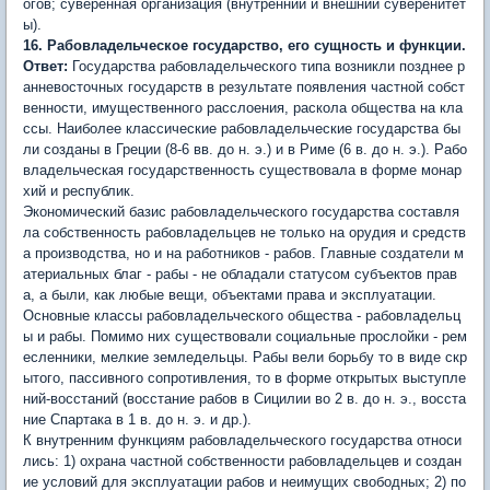
огов; суверенная организация (внутренний и внешний суверенитет
ы).
16. Рабовладельческое государство, его сущность и функции.
Ответ:
Государства рабовладельческого типа возникли позднее р
анневосточных государств в результате появления частной собст
венности, имущественного расслоения, раскола общества на кла
ссы. Наиболее классические рабовладельческие государства бы
ли созданы в Греции (8-6 вв. до н. э.) и в Риме (6 в. до н. э.). Рабо
владельческая государственность существовала в форме монар
хий и республик.
Экономический базис рабовладельческого государства составля
ла собственность рабовладельцев не только на орудия и средств
а производства, но и на работников - рабов. Главные создатели м
атериальных благ - рабы - не обладали статусом субъектов прав
а, а были, как любые вещи, объектами права и эксплуатации.
Основные классы рабовладельческого общества - рабовладельц
ы и рабы. Помимо них существовали социальные прослойки - рем
есленники, мелкие земледельцы. Рабы вели борьбу то в виде скр
ытого, пассивного сопротивления, то в форме открытых выступле
ний-восстаний (восстание рабов в Сицилии во 2 в. до н. э., восста
ние Спартака в 1 в. до н. э. и др.).
К внутренним функциям рабовладельческого государства относи
лись: 1) охрана частной собственности рабовладельцев и создан
ие условий для эксплуатации рабов и неимущих свободных; 2) по