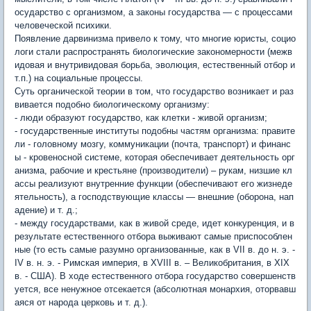
осударство с организмом, а законы государства — с процессами
человеческой психики.
Появление дарвинизма привело к тому, что многие юристы, социо
логи стали распространять биологические закономерности (межв
идовая и внутривидовая борьба, эволюция, естественный отбор и
т.п.) на социальные процессы.
Суть органической теории в том, что государство возникает и раз
вивается подобно биологическому организму:
- люди образуют государство, как клетки - живой организм;
- государственные институты подобны частям организма: правите
ли - головному мозгу, коммуникации (почта, транспорт) и финанс
ы - кровеносной системе, которая обеспечивает деятельность орг
анизма, рабочие и крестьяне (производители) – рукам, низшие кл
ассы реализуют внутренние функции (обеспечивают его жизнеде
ятельность), а господствующие классы — внешние (оборона, нап
адение) и т. д.;
- между государствами, как в живой среде, идет конкуренция, и в
результате естественного отбора выживают самые приспособлен
ные (то есть самые разумно организованные, как в VII в. до н. э. -
IV в. н. э. - Римская империя, в XVIII в. – Великобритания, в XIX
в. - США). В ходе естественного отбора государство совершенств
уется, все ненужное отсекается (абсолютная монархия, оторвавш
аяся от народа церковь и т. д.).