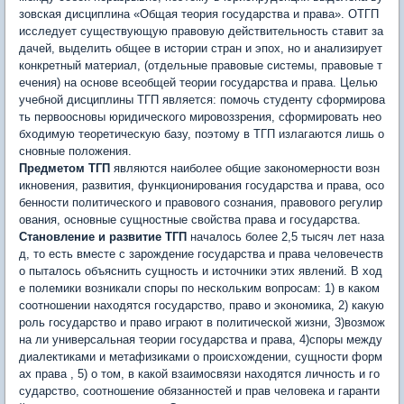
зовская дисциплина «Общая теория государства и права». ОТГП
исследует существующую правовую действительность ставит за
дачей, выделить общее в истории стран и эпох, но и анализирует
конкретный материал, (отдельные правовые системы, правовые т
ечения) на основе всеобщей теории государства и права. Целью
учебной дисциплины ТГП является: помочь студенту сформирова
ть первоосновы юридического мировоззрения, сформировать нео
бходимую теоретическую базу, поэтому в ТГП излагаются лишь о
сновные положения.
Предметом ТГП
являются наиболее общие закономерности возн
икновения, развития, функционирования государства и права, осо
бенности политического и правового сознания, правового регулир
ования, основные сущностные свойства права и государства.
Становление и развитие ТГП
началось более 2,5 тысяч лет наза
д, то есть вместе с зарождение государства и права человечеств
о пыталось объяснить сущность и источники этих явлений. В ход
е полемики возникали споры по нескольким вопросам: 1) в каком
соотношении находятся государство, право и экономика, 2) какую
роль государство и право играют в политической жизни, 3)возмож
на ли универсальная теории государства и права, 4)споры между
диалектиками и метафизиками о происхождении, сущности форм
ах права , 5) о том, в какой взаимосвязи находятся личность и го
сударство, соотношение обязанностей и прав человека и гаранти