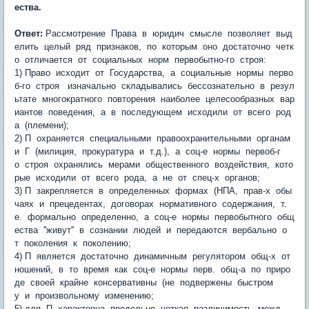
ества.
Ответ:
Рассмотрение Права в юридич смысле позволяет выд
елить целый ряд признаков, по которым оно достаточно четк
о отличается от социальных норм первобытно-го строя:
1) Право исходит от Государства, а социальные нормы перво
б-го строя изначально складывались бессознательно в резул
ьтате многократного повторения наиболее целесообразных вар
иантов поведения, а в последующем исходили от всего род
а (племени);
2) П охраняется специальными правоохранительными органам
и Г (милиция, прокуратура и т.д.), а соц-е нормы первоб-г
о строя охранялись мерами общественного воздействия, кото
рые исходили от всего рода, а не от спец-х органов;
3) П закрепляется в определенных формах (НПА, прав-х обы
чаях и прецедентах, договорах нормативного содержания, т.
е. формально определенно, а соц-е нормы первобытного общ
ества ''живут'' в сознании людей и передаются вербально о
т поколения к поколению;
4) П является достаточно динамичным регулятором общ-х от
ношений, в то время как соц-е нормы перв. общ-а по приро
де своей крайне консервативны (не подвержены быстром
у и произвольному изменению;
5) для П характерна предельно четкая различимость межд