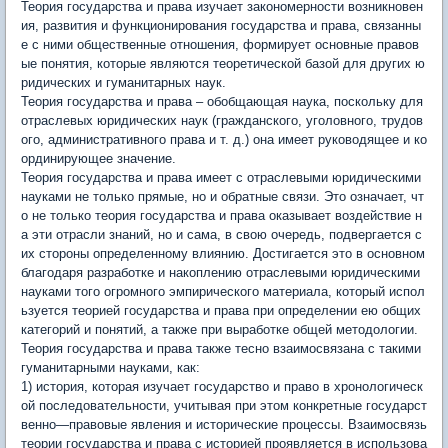
Теория государства и права изучает закономерности возникновен
ия, развития и функционирования государства и права, связанны
е с ними общественные отношения, формирует основные правов
ые понятия, которые являются теоретической базой для других ю
ридических и гуманитарных наук.
Теория государства и права – обобщающая наука, поскольку для
отраслевых юридических наук (гражданского, уголовного, трудов
ого, административного права и т. д.) она имеет руководящее и ко
ординирующее значение.
Теория государства и права имеет с отраслевыми юридическими
науками не только прямые, но и обратные связи. Это означает, чт
о не только теория государства и права оказывает воздействие н
а эти отрасли знаний, но и сама, в свою очередь, подвергается с
их стороны определенному влиянию. Достигается это в основном
благодаря разработке и накоплению отраслевыми юридическими
науками того огромного эмпирического материала, который испол
ьзуется теорией государства и права при определении ею общих
категорий и понятий, а также при выработке общей методологии.
Теория государства и права также тесно взаимосвязана с такими
гуманитарными науками, как:
1) история, которая изучает государство и право в хронологическ
ой последовательности, учитывая при этом конкретные государст
венно—правовые явления и исторические процессы. Взаимосвязь
теории государства и права с историей проявляется в использова