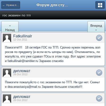
Форум для студента СГА
← Нужна помощь
гос экзамен по тгп
«
Вперед
Назад
»
Fatkullinalr
12 Oct 2011
Помогите!!!! 18 октября ГОС по ТГП. Срочно нужен перечень воп
росов по предмету (и если есть шпоры по ним). Откликнитесь, по
жалуйста, кто уже сдавал ГОсы в этом году. Вот адрес электронк
и fatkullinalr@rambler.ru Заранее спасибо
дипломат
26 Oct 2012
Помогите пожалуйсто с гос.экзаменом по ТГП. Ни где нет. Скиньт
е dea-anastasiya@mail.ru Заранее большое спасибо!!!
дипломат
26 Oct 2012