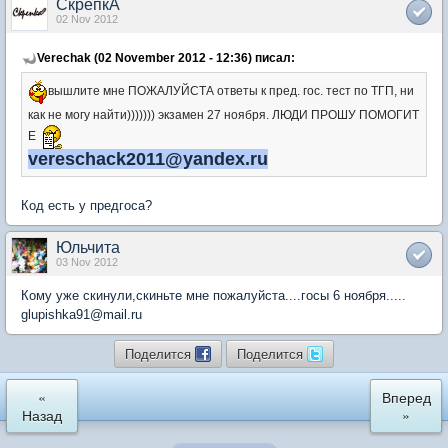
СкрепкА
02 Nov 2012
Verechak (02 November 2012 - 12:36) писал:
вышлите мне ПОЖАЛУЙСТА ответы к
пред. гос. тест
по ТГП, ни
как не могу найти))))))) экзамен 27 ноября. ЛЮДИ ПРОШУ ПОМОГИТ
Е
veres
chack2011
@yandex.ru
Код есть у предгоса?
Юльчита
03 Nov 2012
Кому уже скинули,скиньте мне пожалуйста....госы 6 ноября.....
glupishka91@mail.ru
Поделится
Поделится
«
Вперед
Назад
»