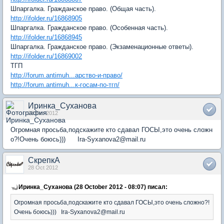
Шпаргалка. Гражданское право. (Общая часть).
http://ifolder.ru/16868905
Шпаргалка. Гражданское право. (Особенная часть).
http://ifolder.ru/16868945
Шпаргалка. Гражданское право. (Экзаменационные ответы).
http://ifolder.ru/16869002
ТГП
http://forum.antimuh...арство-и-право/
http://forum.antimuh...к-госам-по-тгп/
Иринка_Суханова
28 Oct 2012
Огромная просьба,подскажите кто сдавал ГОСЫ,это очень сложн
о?!Очень боюсь))) Ira-Syxanova2@mail.ru
СкрепкА
28 Oct 2012
Иринка_Суханова (28 October 2012 - 08:07) писал:
Огромная просьба,подскажите кто сдавал ГОСЫ,это очень сложно?!
Очень боюсь))) Ira-Syxanova2@mail.ru