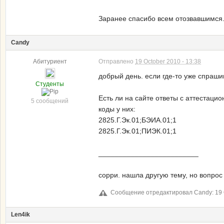
Заранее спасибо всем отозвавшимся
Candy
Абитуриент
Отправлено
19 October 2010 - 13:38
добрый день. если где-то уже спраш
Студенты
Есть ли на сайте ответы с аттестац
5 сообщений
коды у них:
2825.Г.Эк.01;БЭИА.01;1
2825.Г.Эк.01;ПИЭК.01;1
_________________________
сорри. нашла другую тему, но вопрос
Сообщение отредактировал Candy: 19 O
Len4ik