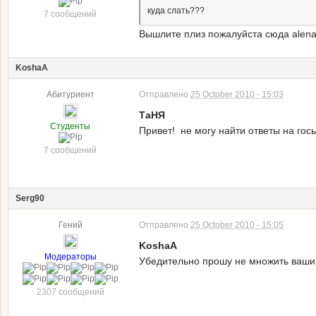
куда слать???
7 сообщений
Вышлите плиз пожалуйста сюда alen
KoshaA
Абитуриент
Отправлено
25 October 2010 - 15:03
ТаНЯ
Студенты
Привет! не могу найти ответы на гос
7 сообщений
Serg90
Гений
Отправлено
25 October 2010 - 15:05
KoshaA
Модераторы
Убедительно прошу не множить ваши
2307 сообщений