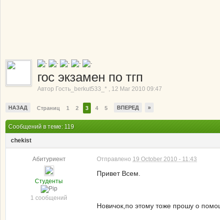
гос экзамен по тгп
Автор
Гость_berkut533_*
,
12 Mar 2010 09:47
НАЗАД
ВПЕРЕД
»
Страниц
1
2
3
4
5
Сообщений в теме: 119
chekist
Абитуриент
Отправлено
19 October 2010 - 11:43
Привет Всем.
Студенты
1 сообщений
Новичок,по этому тоже прошу о помо