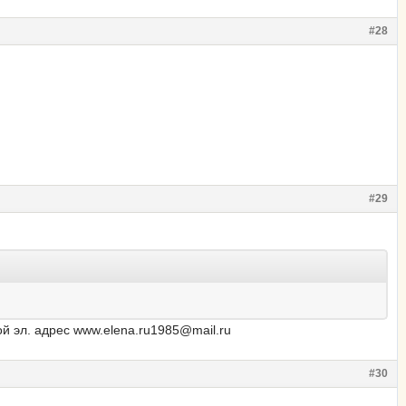
#28
#29
й эл. адрес www.elena.ru1985@mail.ru
#30