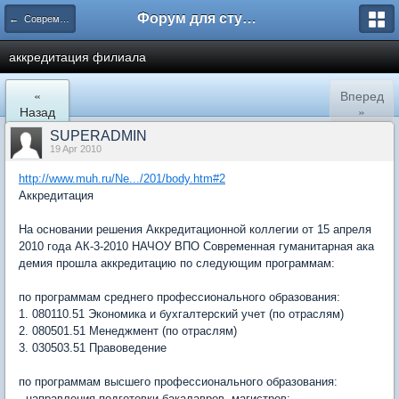
Форум для студента СГА
← Современная Гуманитарная Академия
аккредитация филиала
«
Вперед
Назад
»
SUPERADMIN
19 Apr 2010
http://www.muh.ru/Ne.../201/body.htm#2
Аккредитация
На основании решения Аккредитационной коллегии от 15 апреля
2010 года АК-3-2010 НАЧОУ ВПО Современная гуманитарная ака
демия прошла аккредитацию по следующим программам:
по программам среднего профессионального образования:
1. 080110.51 Экономика и бухгалтерский учет (по отраслям)
2. 080501.51 Менеджмент (по отраслям)
3. 030503.51 Правоведение
по программам высшего профессионального образования:
- направления подготовки бакалавров, магистров: