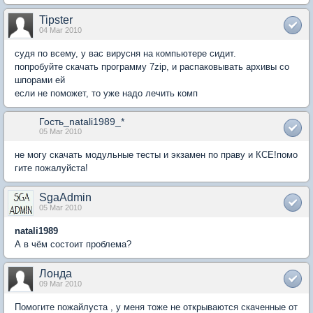
Tipster
04 Mar 2010
судя по всему, у вас вирусня на компьютере сидит.
попробуйте скачать программу 7zip, и распаковывать архивы со
шпорами ей
если не поможет, то уже надо лечить комп
Гость_natali1989_*
05 Mar 2010
не могу скачать модульные тесты и экзамен по праву и КСЕ!помо
гите пожалуйста!
SgaAdmin
05 Mar 2010
natali1989
А в чём состоит проблема?
Лонда
09 Mar 2010
Помогите пожайлуста , у меня тоже не открываются скаченные от