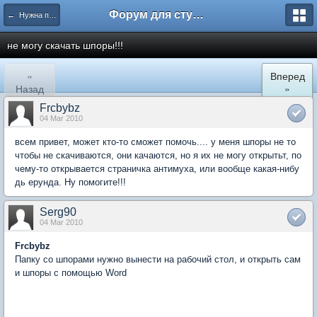
Форум для студента СГА
← Нужна помощь
не могу скачать шпоры!!!
«
Вперед
Назад
»
Frcbybz
04 Mar 2010
всем привет, может кто-то сможет помочь.... у меня шпоры не то
чтобы не скачиваются, они качаются, но я их не могу открытьт, по
чему-то открывается страничка антимуха, или вообще какая-нибу
дь ерунда. Ну помогите!!!
Serg90
04 Mar 2010
Frcbybz
Папку со шпорами нужно вынести на рабочий стол, и открыть сам
и шпоры с помощью Word