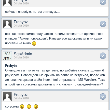
04 Mar 2010
сейчас попробую, потом отпишусь...
Frcbybz
04 Mar 2010
нет, так тоже самое получается, а если скачивать в архиве, пото
м пишет "Архив поврежден". Раньше всегда скачивал и ни каких
проблем не было
SgaAdmin
04 Mar 2010
Frcbybz
Очевидно вы что то не так делаете, попробуйте скачать другим б
раузером. Повреждённые архивы на сайте не встречал, после изв
лечения из архива файл index.html открывается MS Word'ом. Така
я проблема со всеми архивами или с какими то определёнными?
Frcbybz
04 Mar 2010
со всеми