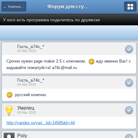
Форум для студента СГА
← Компьютеры и Интернет
У кого есть программа поделитесь по дружески
Гость_a74c_*
04 Mar 2010
Срочно нужен page maker 2.5 с ключиком,
жду именно Вас! с
кидывайте пожалуйста! a74c@mail.ru
Гость_a74c_*
04 Mar 2010
русский конечно.
Умелец
09 Mar 2010
http://yandex.ru/yan...lid=14585&lr=44
Poly