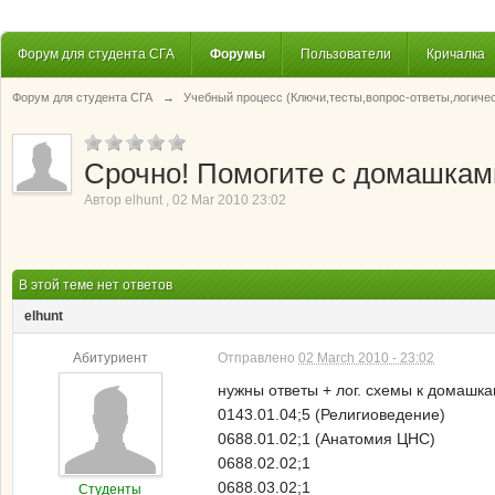
Форум для студента СГА
Форумы
Пользователи
Кричалка
Форум для студента СГА
→
Учебный процесс (Ключи,тесты,вопрос-ответы,логиче
Срочно! Помогите с домашкам
Автор
elhunt
,
02 Mar 2010 23:02
В этой теме нет ответов
elhunt
Абитуриент
Отправлено
02 March 2010 - 23:02
нужны ответы + лог. схемы к домашка
0143.01.04;5 (Религиоведение)
0688.01.02;1 (Анатомия ЦНС)
0688.02.02;1
0688.03.02;1
Студенты