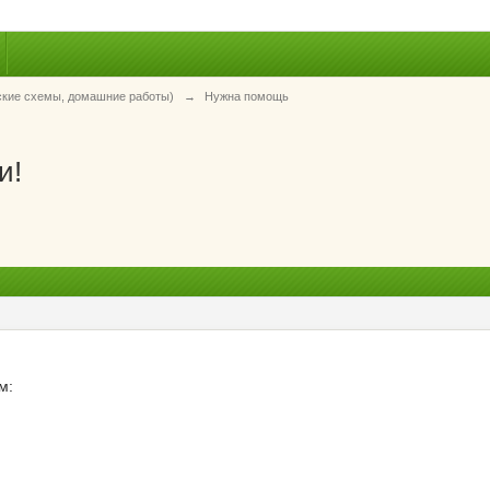
ские схемы, домашние работы)
→
Нужна помощь
и!
м: