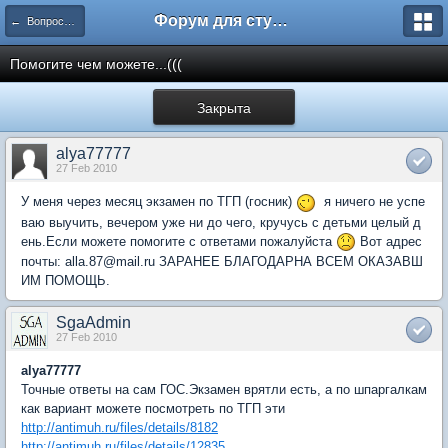
Форум для студента СГА
← Вопросы и ответы
Помогите чем можете...(((
Закрыта
alya77777
27 Feb 2010
У меня через месяц экзамен по ТГП (госник)
я ничего не успе
ваю выучить, вечером уже ни до чего, кручусь с детьми целый д
ень.Если можете помогите с ответами пожалуйста
Вот адрес
почты: alla.87@mail.ru ЗАРАНЕЕ БЛАГОДАРНА ВСЕМ ОКАЗАВШ
ИМ ПОМОЩЬ.
SgaAdmin
27 Feb 2010
alya77777
Точные ответы на сам ГОС.Экзамен врятли есть, а по шпаргалкам
как вариант можете посмотреть по ТГП эти
http://antimuh.ru/files/details/8182
http://antimuh.ru/files/details/12835