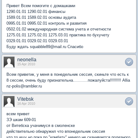
Привет Всем помогите с домашками
1290.01.01 1290.02.01 финансы
1589.01.01 1589.02.01 основы аудита
0995.01.01 0995.02.01 контроль и развития
0502.01.02 международная система учета и отчетности
1275.01.01 1275.02.01 1275.03.01 практика по бухучету
0329.01.01 0329.02.01 0329.03.01
Буду ждать squabble89@mail.ru Спасибо
neonella
15 Apr 2010
Всем приветик, у меня в понедельник сессия, скиньте что есть к
8 сессии, очень буду признательна............пожалуйста!!!!!!!!! Allia
nz-polis@rambler.ru
Vitebsk
16 Apr 2010
всем привет
ЗЭ шкам 609-01
от Витебска учачимуся в смоленске
действительно обнаружил что впонедельник сессия
что то ищу но пока по "комбату" ничего не скачивается полезного