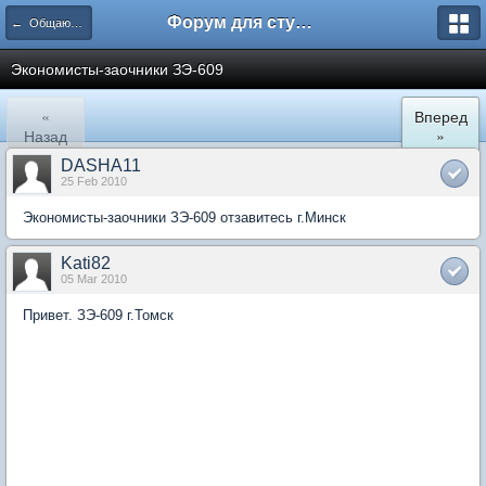
Форум для студента СГА
← Общаются экономисты
Экономисты-заочники ЗЭ-609
«
Вперед
Назад
»
DASHA11
25 Feb 2010
Экономисты-заочники ЗЭ-609 отзавитесь г.Минск
Kati82
05 Mar 2010
Привет. ЗЭ-609 г.Томск