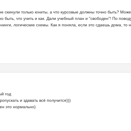
е скинули только юниты, а что курсовые должны точно быть? Может э
но быть, что учить и как. Дали учебный план и "свободен"! По пово
ренинги, логические схемы. Как я поняла, если это сдаешь дома, то
ый год
ропускать и здавать всё получится)))
ден это нормально)