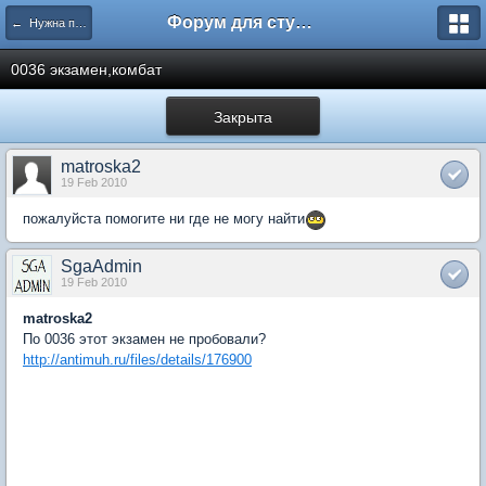
Форум для студента СГА
← Нужна помощь
0036 экзамен,комбат
Закрыта
matroska2
19 Feb 2010
пожалуйста помогите ни где не могу найти
SgaAdmin
19 Feb 2010
matroska2
По 0036 этот экзамен не пробовали?
http://antimuh.ru/files/details/176900