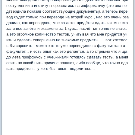
поступлении в институт перевестись на информатику (это она по
дтвердила показав соответствующие докуменнты), а теперь пере
вод будет только при переводе на второй курс , нас это очень оза
дачило, как переводясь, мне за лето, придётся сдать как мне ска
зали все зачёты и экзамены за 1 курс.. насчёт мт точно не знаю..
а это огромное количество тестов, учитывая что мне придётся уч
ить и сдавать совершенно не знакомые предметы..... вот хотелос
ь бы спросить.. может кто то уже переводился с факультета н а
факультет... и есть опыт как это делается, а то стрёмно что я ща
до лета профожусь с учебниками готовясь сдавать тесты, а меня
опять по какой нить причине пошлют, либо вообще, что точно сда
вать придётся.. у кого был опыт.. поделитесь...