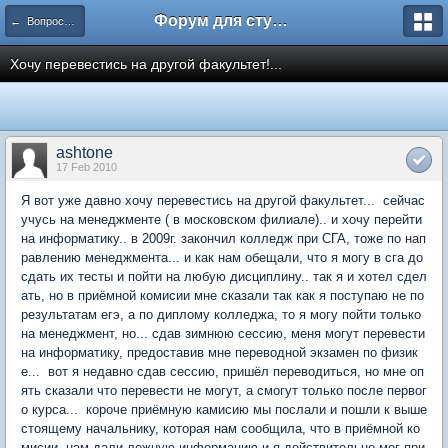
Форум для студента СГА
← Вопросы и ответы
Хочу перевестись на другой факультет!...
ashtone
17 Feb 2010
Я вот уже давно хочу перевестись на другой факультет... сейчас
учусь на менеджменте ( в московском филиале).. и хочу перейти
на информатику.. в 2009г. закончил колледж при СГА, тоже по нап
равлению менеджмента... и как нам обещали, что я могу в сга до
сдать их тесты и пойти на любую дисциплину.. так я и хотел сдел
ать, но в приёмной комисии мне сказали так как я поступаю не по
результатам егэ, а по диплому колледжа, то я могу пойти только
на менеджмент, но... сдав зимнюю сессию, меня могут перевести
на информатику, предоставив мне переводной экзамен по физик
е... вот я недавно сдав сессию, пришёл переводиться, но мне оп
ять сказали что перевести не могут, а смогут только после первог
о курса... короче приёмную камисию мы послали и пошли к выше
стоящему начальнику, которая нам сообщила, что в приёмной ко
мисии нам дали ложную информацию и я действительно мог при