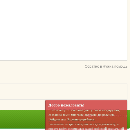
Обратно в Нужна помощь
Добро пожаловать!
Что бы получить полный доступ ко всем форумам,
созданию тем и многому другому, пожалуйста
Сейчас: 06 Aug 2026 09:21
Войдите
или
Зарегистрируйтесь
.
Вы можете не тратить время на скучную анкету, а
просто войти с помощью вашей любимой социальной