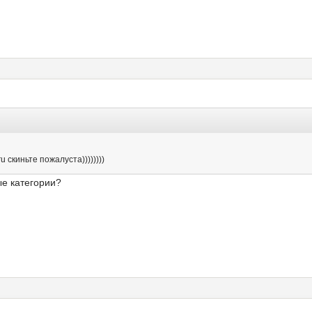
 скиньте пожалуста))))))))
ые категории?