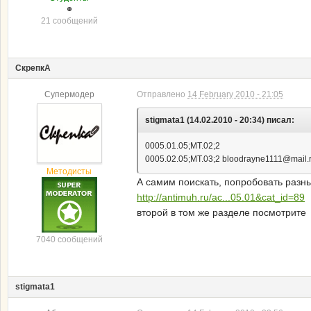
21 сообщений
СкрепкА
Супермодер
Отправлено
14 February 2010 - 21:05
stigmata1 (14.02.2010 - 20:34) писал:
0005.01.05;МТ.02;2
0005.02.05;МТ.03;2 bloodrayne1111@mail.ru
Методисты
А самим поискать, попробовать разн
http://antimuh.ru/ac...05.01&cat_id=89
второй в том же разделе посмотрите
7040 сообщений
stigmata1