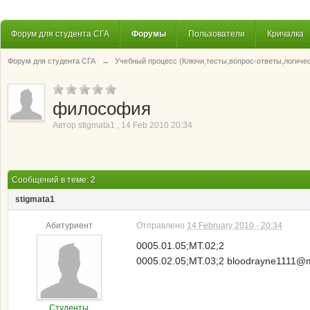
Форум для студента СГА
Форумы
Пользователи
Кричалка
Форум для студента СГА
→
Учебный процесс (Ключи,тесты,вопрос-ответы,логиче
философия
Автор
stigmata1
,
14 Feb 2010 20:34
Сообщений в теме: 2
stigmata1
Абитуриент
Отправлено
14 February 2010 - 20:34
0005.01.05;МТ.02;2
0005.02.05;МТ.03;2 bloodrayne1111@mai
Студенты