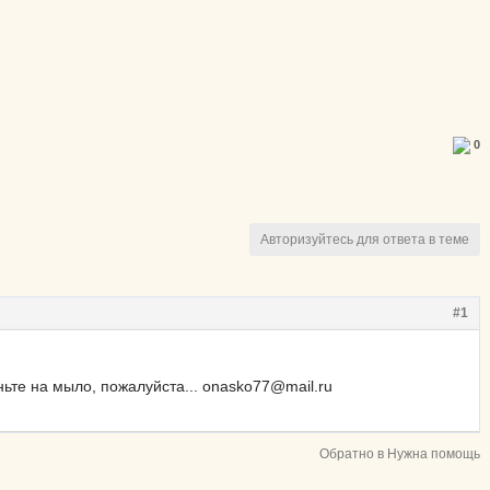
0
Авторизуйтесь для ответа в теме
#1
иньте на мыло, пожалуйста... onasko77@mail.ru
Обратно в Нужна помощь