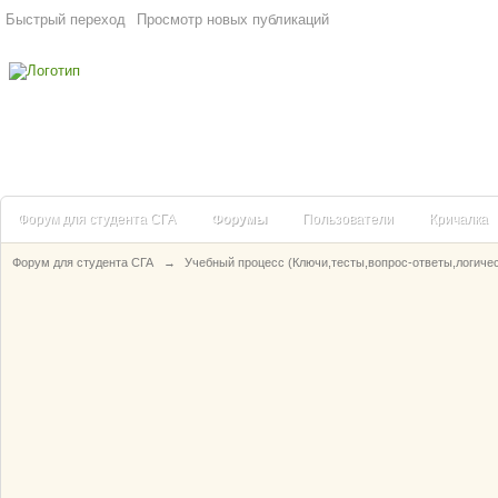
Быстрый переход
Просмотр новых публикаций
Форум для студента СГА
Форумы
Пользователи
Кричалка
Форум для студента СГА
→
Учебный процесс (Ключи,тесты,вопрос-ответы,логиче