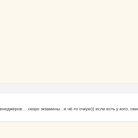
еджеров.....скоро экзамены...я чё-то очкую)) если есть у кого, ск