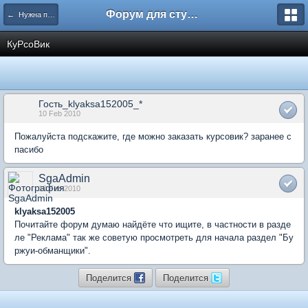
Форум для студента СГА
← Нужна помощь
КуРсоВик
Гость_klyaksa152005_*
10 Feb 2010
Пожалуйста подскажите, где можно заказать курсовик? заранее с
пасибо
SgaAdmin
10 Feb 2010
klyaksa152005
Почитайте форум думаю найдёте что ищите, в частности в разде
ле "Реклама" так же советую просмотреть для начала раздел "Бу
ржуи-обманщики".
Поделится
Поделится