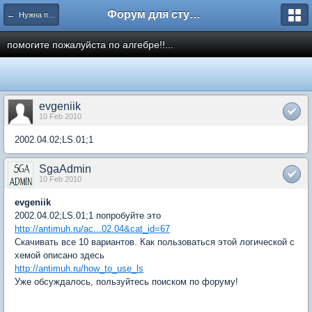
Форум для студента СГА
← Нужна помощь
помогите пожалуйста по алгебре!!...
evgeniik
10 Feb 2010
2002.04.02;LS.01;1
SgaAdmin
10 Feb 2010
evgeniik
2002.04.02;LS.01;1 попробуйте это
http://antimuh.ru/ac...02.04&cat_id=67
Скачивать все 10 вариантов. Как пользоваться этой логической с
хемой описано здесь
http://antimuh.ru/how_to_use_ls
Уже обсуждалось, пользуйтесь поиском по форуму!