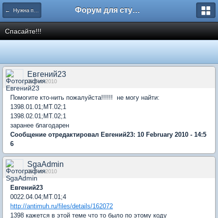
Форум для студента СГА
← Нужна помощь
Спасайте!!!
Евгений23
09 Feb 2010
Помогите кто-нить пожалуйста!!!!!! не могу найти:
1398.01.01;МТ.02;1
1398.02.01;МТ.02;1
заранее благодарен
Сообщение отредактировал Евгений23: 10 February 2010 - 14:5
6
SgaAdmin
09 Feb 2010
Евгений23
0022.04.04;МТ.01;4
http://antimuh.ru/files/details/162072
1398 кажется в этой теме что то было по этому коду