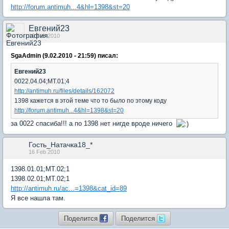
http://forum.antimuh...4&hl=1398&st=20
Евгений23
10 Feb 2010
SgaAdmin (9.02.2010 - 21:59) писал:
Евгений23
0022.04.04;МТ.01;4
http://antimuh.ru/files/details/162072
1398 кажется в этой теме что то было по этому коду
http://forum.antimuh...4&hl=1398&st=20
за 0022 спасиба!!! а по 1398 нет нигде вроде ничего
Гость_Натачка18_*
16 Feb 2010
1398.01.01;МТ.02;1
1398.02.01;МТ.02;1
http://antimuh.ru/ac...=1398&cat_id=89
Я все нашла там.
Поделится
Поделится