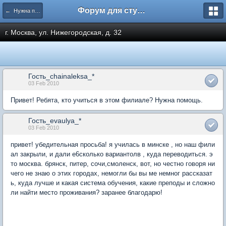
Форум для студента СГА
← Нужна помощь
г. Москва, ул. Нижегородская, д. 32
Гость_chainaleksa_*
03 Feb 2010
Привет! Ребята, кто учиться в этом филиале? Нужна помощь.
Гость_evaulya_*
03 Feb 2010
привет! убедительная просьба! я училась в минске , но наш фили
ал закрыли, и дали е6сколько вариантолв , куда переводиться. э
то москва. брянск, питер, сочи,смоленск, вот, но честно говоря ни
чего не знаю о этих городах, немогли бы вы ме немног рассказат
ь, куда лучше и какая система обучения, какие преподы и сложно
ли найти место проживания? заранее благодарю!