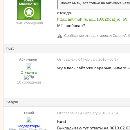
может быть,. вот только на антимухе нет
отсюда-
http://antimuh.ru/ac...19.02&cat_id=69
7040 сообщений
МТ пробовал?
Сообщение отредактировал СкрепкА: 03
hust
Абитуриент
Отправлено
04 February 2010 - 00:37
угу,я весь сайт уже перерыл, ничего 
Студенты
16 сообщений
Serg90
Гений
Отправлено
04 February 2010 - 07:54
hust
Модераторы
Выкладываю тут ответы на 0619.02.0