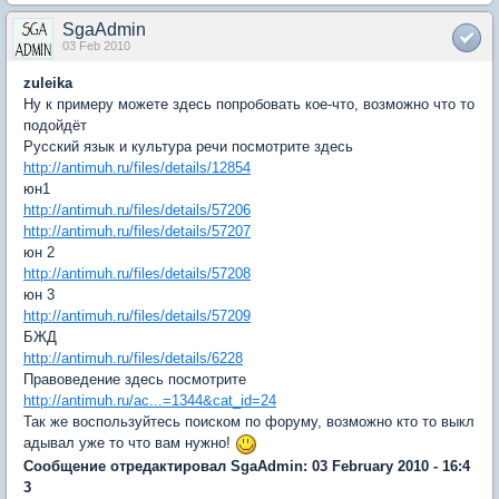
SgaAdmin
03 Feb 2010
zuleika
Ну к примеру можете здесь попробовать кое-что, возможно что то
подойдёт
Русский язык и культура речи посмотрите здесь
http://antimuh.ru/files/details/12854
юн1
http://antimuh.ru/files/details/57206
http://antimuh.ru/files/details/57207
юн 2
http://antimuh.ru/files/details/57208
юн 3
http://antimuh.ru/files/details/57209
БЖД
http://antimuh.ru/files/details/6228
Правоведение здесь посмотрите
http://antimuh.ru/ac...=1344&cat_id=24
Так же воспользуйтесь поиском по форуму, возможно кто то выкл
адывал уже то что вам нужно!
Сообщение отредактировал SgaAdmin: 03 February 2010 - 16:4
3