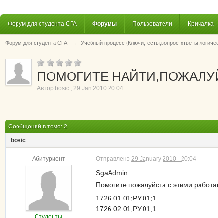
Форум для студента СГА
Форумы
Пользователи
Кричалка
Форум для студента СГА
→
Учебный процесс (Ключи,тесты,вопрос-ответы,логиче
ПОМОГИТЕ НАЙТИ,ПОЖАЛУ
Автор
bosic
,
29 Jan 2010 20:04
Сообщений в теме: 2
bosic
Абитуриент
Отправлено
29 January 2010 - 20:04
SgaAdmin
Помогите пожалуйста с этими работ
1726.01.01;РУ.01;1
1726.02.01;РУ.01;1
Студенты