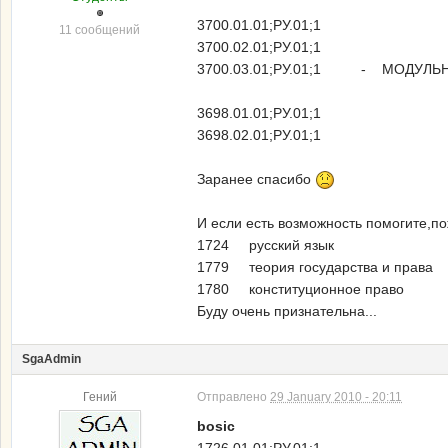
3700.01.01;РУ.01;1
11 сообщений
3700.02.01;РУ.01;1
3700.03.01;РУ.01;1 - МОДУЛЬ
3698.01.01;РУ.01;1
3698.02.01;РУ.01;1
Заранее спасибо
И если есть возможность помогите,п
1724 русский язык
1779 теория государства и права
1780 конституционное право
Буду очень признательна...
SgaAdmin
Гений
Отправлено
29 January 2010 - 20:11
bosic