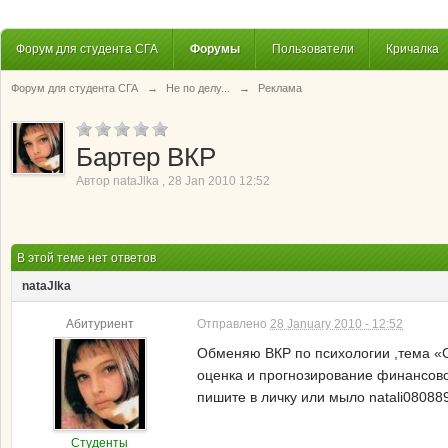
Форум для студента СГА
Форумы
Пользователи
Кричалка
Форум для студента СГА
→
Не по делу...
→
Реклама
Бартер ВКР
Автор
nataJlka
,
28 Jan 2010 12:52
В этой теме нет ответов
nataJlka
Абитуриент
Отправлено
28 January 2010 - 12:52
Обменяю ВКР по психологии ,тема «С
оценка и прогнозирование финансово
пишите в личку или мыло natali08088
Студенты