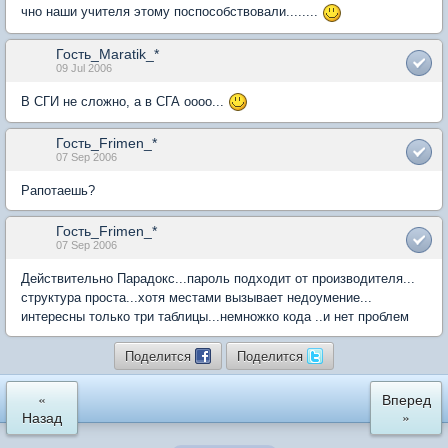
чно наши учителя этому поспособствовали........
Гость_Maratik_*
09 Jul 2006
В СГИ не сложно, а в СГА оооо...
Гость_Frimen_*
07 Sep 2006
Рапотаешь?
Гость_Frimen_*
07 Sep 2006
Действительно Парадокс...пароль подходит от производителя...
структура проста...хотя местами вызывает недоумение...
интересны только три таблицы...немножко кода ..и нет проблем
Поделится
Поделится
«
Вперед
Назад
»