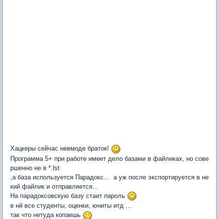
Хацкеры сейчас невмоде браток!
Программа 5+ при работе имеет дело базами в файликах, но сове
ршенно не в *.lst
,а база используется Парадокс... а уж после экспортируется в не
кий файлик и отправляется...
На парадоксовскую базу стаит пароль
в нй все студенты, оценки, юниты итд ...
так что нетуда копаешь