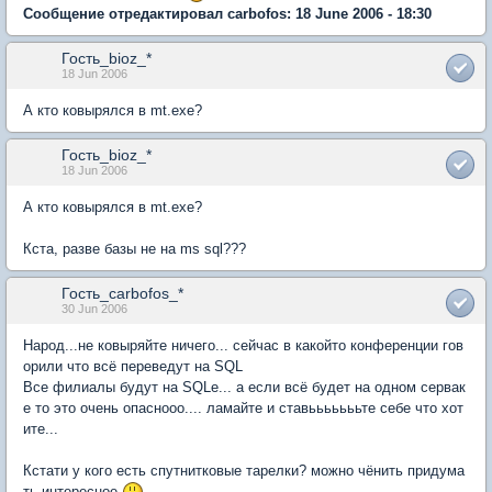
Сообщение отредактировал carbofos: 18 June 2006 - 18:30
Гость_bioz_*
18 Jun 2006
А кто ковырялся в mt.exe?
Гость_bioz_*
18 Jun 2006
А кто ковырялся в mt.exe?
Кста, разве базы не на ms sql???
Гость_carbofos_*
30 Jun 2006
Народ...не ковыряйте ничего... сейчас в какойто конференции гов
орили что всё переведут на SQL
Все филиалы будут на SQLе... а если всё будет на одном сервак
е то это очень опаснооо.... ламайте и ставьььььььте себе что хот
ите...
Кстати у кого есть спутнитковые тарелки? можно чёнить придума
ть интересное