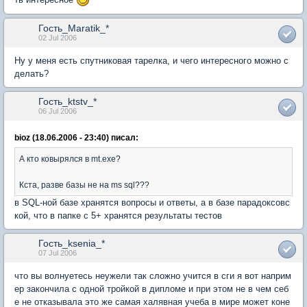
Гость_Maratik_*
02 Jul 2006
Ну у меня есть спутниковая тарелка, и чего интересного можно с
делать?
Гость_ktstv_*
06 Jul 2006
bioz (18.06.2006 - 23:40) писал:
А кто ковырялся в mt.exe?
Кста, разве базы не на ms sql???
в SQL-ной базе хранятся вопросы и ответы, а в базе парадоксовс
кой, что в папке с 5+ хранятся результаты тестов
Гость_ksenia_*
07 Jul 2006
что вы волнуетесь неужели так сложно учится в сги я вот наприм
ер закончила с одной тройкой в дипломе и при этом не в чем себ
е не отказывала это же самая халявная учеба в мире может коне