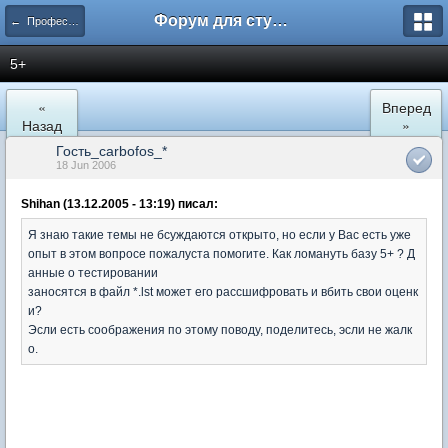
Форум для студента СГА
← Профессиональное общение
5+
«
Вперед
Назад
»
Гость_carbofos_*
18 Jun 2006
Shihan (13.12.2005 - 13:19) писал:
Я знаю такие темы не бсуждаются открыто, но если у Вас есть уже
опыт в этом вопросе пожалуста помогите. Как ломануть базу 5+ ? Д
анные о тестировании
заносятся в файл *.lst может его рассшифровать и вбить свои оценк
и?
Эсли есть соображения по этому поводу, поделитесь, эсли не жалк
о.