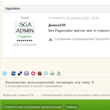
SgaAdmin
Гений
Отправлено
24 January 2010 - 18:43
Димон150
Без Pagemaker врятли чем то откроет
Студенты
Сообщение отредактировал SgaAdmin: 2
2436 сообщений
Количество пользователей, читающих эту тему: 0
0 пользователей, 0 гостей, 0 анонимных
Форум для студента СГА
→
Учебный процесс (Ключи,тесты,вопрос-ответы,логиче
Отметить все сообщения прочитанными
Помощь