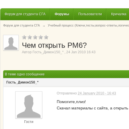
Форум для студента СГА
Форумы
Пользователи
Кричалка
Форум для студента СГА
→
Учебный процесс (Ключи,тесты,вопрос-ответы,логиче
Чем открыть PM6?
Автор
Гость_Димон150_*
,
24 Jan 2010 16:43
В теме одно сообщение
Гость_Димон150_*
Отправлено
24 January 2010 - 16:43
Помогите,плиз!
Скачал материалы с сайта, а открыть 
Гости