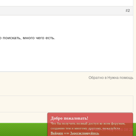
#2
 поискать, много чего есть.
Обратно в Нужна помощь
Добро пожаловать!
Что бы получить полный доступ ко всем форумам,
созданию тем и многому другому, пожалуйста
Сейчас: 08 Aug 2026 08:28
Войдите
или
Зарегистрируйтесь
.