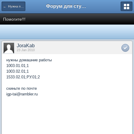
Форум для студента СГА
← Нужна помощь
Помогите!!!
JoraKab
23 Jan 2010
нужны домашние работы
1003.01.01;1
1003.02.01;1
1533.02.01;РУ.01;2
скиньте по почте
igp-tai@rambler.ru