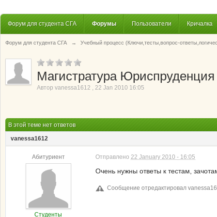
Форум для студента СГА
Форумы
Пользователи
Кричалка
Форум для студента СГА
→
Учебный процесс (Ключи,тесты,вопрос-ответы,логиче
Магистратура Юриспруденция
Автор
vanessa1612
,
22 Jan 2010 16:05
В этой теме нет ответов
vanessa1612
Абитуриент
Отправлено
22 January 2010 - 16:05
Очень нужны ответы к тестам, зачотам
Сообщение отредактировал vanessa1612
Студенты