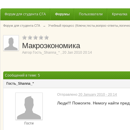
Форум для студента СГА
Форумы
Пользователи
Кричалка
Форум для студента СГА
→
Учебный процесс (Ключи,тесты,вопрос-ответы,логиче
Макроэкономика
Автор
Гость_Shanna_*
,
20 Jan 2010 20:14
Сообщений в теме: 5
Гость_Shanna_*
Отправлено
20 January 2010 - 20:14
Люди!!! Помогите. Немогу найти пре
Гости