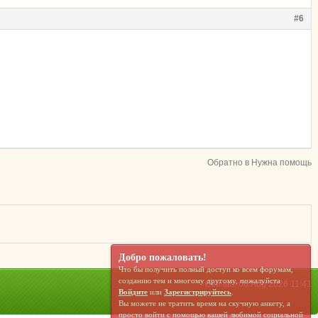
#6
Обратно в Нужна помощь
Добро пожаловать!
Что бы получить полный доступ ко всем форумам,
созданию тем и многому другому, пожалуйста
Сейчас: 06 Aug 2026 11:41
Войдите
или
Зарегистрируйтесь
.
Вы можете не тратить время на скучную анкету, а
просто войти с помощью вашей любимой социальной