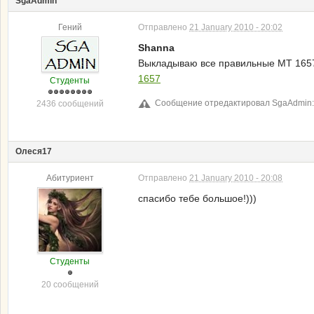
SgaAdmin
Гений
Отправлено
21 January 2010 - 20:02
Shanna
Выкладываю все правильные МТ 1657
1657
Студенты
Сообщение отредактировал SgaAdmin: 2
2436 сообщений
Олеся17
Абитуриент
Отправлено
21 January 2010 - 20:08
спасибо тебе большое!)))
Студенты
20 сообщений