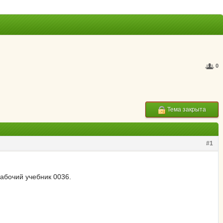
0
Тема закрыта
#1
абочий учебник 0036.