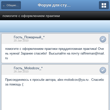
Форум для студента СГА
← Общаются менеджеры
помогите с оформлением практики
Гость_Пожарный_*
20 Jan 2010
помогите с оформлением практики преддипломная практика! Оче
нь нужна! Заранее спасибо! Высылайте на почту raffireman@mail.
ru
Гость_Molodcov_*
26 Jan 2010
Присоединяюсь к просьбе автора, alex-molodcov@ya.ru . Спасибо
за помощь (: