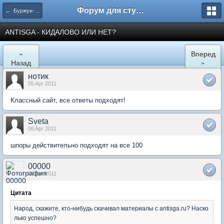
Форум для студента СГА
← Буржуи-обманщики
ANTISGA - КИДАЛОВО ИЛИ НЕТ?
«
Вперед
Назад
»
нотик
05 Apr 2011
Классный сайт, все ответы подходят!
Sveta
06 Apr 2011
шпоры действительно подходят на все 100
00000
07 Apr 2011
Цитата
Народ, скажите, кто-нибудь скачивал материалы с antisga.ru? Наско
лько успешно?