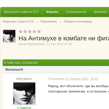
Форум для студента СГА
Форумы
Пользователи
Кричалка
Форум для студента СГА
→
Образование
→
Общаются менеджеры
На Антимухе в комбате ни фига
Автор
Mashanya18
,
17 Jan 2010 15:30
В теме одно сообщение
Mashanya18
Абитуриент
Отправлено
17 January 2010 - 15:30
Народ, вот объясните, где вы вообщ
глоссарным тренингам, а остальное, 
Студенты