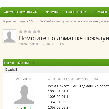
Форум для студента СГА
Форумы
Пользователи
Кричалка
Форум для студента СГА
→
Учебный процесс (Ключи,тесты,вопрос-ответы,логиче
Помогите по домашке пожалуй
Автор
Deathall
,
17 Jan 2010 11:53
Сообщений в теме: 3
Deathall
Абитуриент
Отправлено
17 January 2010 - 11:53
Всем Привет! нужны домашние рабо
1003.01.01;1
1003.02.01;1
1357.01.03;2
1357.02.03;2
Студенты