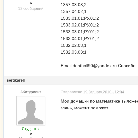
1357.03.03;2
12 сообщений
1357.04.02;1
1533.01.01;РУ.01;2
1533.02.01;РУ.01;2
1533.03.01;РУ.01;2
1533.04.01;РУ.01;2
1532.02.03;1
1532.03.03;1
Email deathall90@yandex.ru Спасибо.
sergkarell
Абитуриент
Отправлено
19 January 2010 - 12:04
Мои домашки по математике выложе
глянь, можент поможет
Студенты